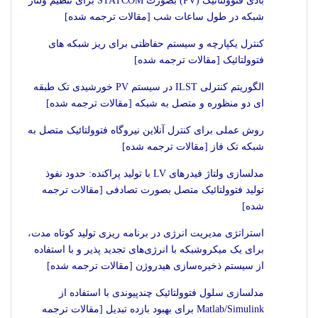
بادی فتوولتائیک (PV) بصورت STATCOM برای تنظیم ولتاژ
شبکه در طول ساعات شب [مقالات ترجمه شده]
کنترل یکپارچه و سیستم حفاظتی برای ریز شبکه های
فتوولتائیک [مقالات ترجمه شده]
الگوریتم کنترلی ILST در سیستم PV خورشیدی تک طبقه
ای دو منظوره و متصل به شبکه [مقالات ترجمه شده]
روش عملی برای کنترل آنلاین نیروگاه فتوولتائیک متصل به
شبکه تک فاز [مقالات ترجمه شده]
مدلسازی ولتاژ فیدرهای LV با تولید پراکنده: حدود نفوذ
تولید فتوولتائیک متصل بصورت تصادفی [مقالات ترجمه
شده]
استراتژی مدیریت انرژی در برنامه ریزی تولید کوتاه مدت،
برای یک میکروشبکه با انرژی‌های تجدید پذیر و با استفاده
از سیستم ذخیره‌سازی هیدروژن [مقالات ترجمه شده]
مدلسازی سلول فتوولتائیک چندپیوندی با استفاده از
Matlab/Simulink برای بهبود بازده تبدیل [مقالات ترجمه