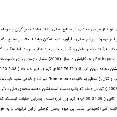
 تواند از مراحل مختلفی در صنایع غذایی مانند فرایند تمیز کردن و مرحل
ر فیبر موجود در رژیم غذایی ، فرآوری شود. امکان تولید فاضلاب از صنایع غذا
ختی فرآیند تخمیر، تلخی و گسی ، خیلی تازه بنظر نمیرسد. اما هنگامی که رس
Eodriquez
و همکارانش در سال (2009) مقدار متوسطی
برای خصوصیات 
ان دهنده میزان آب بالا ( 76.72
g/100
گرم ) ، فیبر خام بالا ( 5.33
/100
 و گلابی ) متعلق به خانواده
Roseaceae
میباشد و خواص مفید خوب و تث
ابی ( 24.38
mg/100
گرم وزن تر ) است . بنابراین حقیقت اینستکه که م
عالیت آنتی اکسیدانی است. این میوه ،بخش کوچکی از این ترکیبات را به 