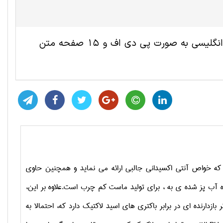
این مقاله ترجمه شده مجموعه مهندسی كشاورزی شامل 8 صفحه انگلیسی به صورت پی دی اف و 15 صفحه متن
ه خواص آنتی اکسیدانی
جالبی ارائه می نماید
و
همچنین
حاوی
آب پز شده ی به
،
برای
تولید
ماست
کم چرب است
.
علاوه بر این،
ر بازدارنده ای در
برابر
باکتری های اسید
لاکتیک دارد که،
احتمالا
به