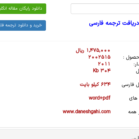
دریافت ترجمه فارسی
1,475,000 ریال
صول :
2002515
ر:
2011
ل
304 Kb
 فارسی
634 کیلو بایت
 های
word+pdf
 همه
www.daneshgahi.com