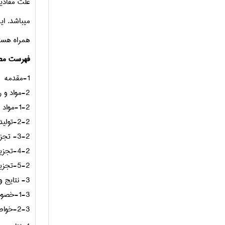
علت
مقادیر
میباشد
.
ای
همراه هست
فهرست مط
1-مقدمه
2-مواد و روش ها
1-2-مواد
2-2-تولید ماست (ماست بندی کردن)
3-2- تجزیه و تحلیل مواد اولیه
4-2-تجزیه و تحلیل ماست
5-2-تجزیه و تحلیل آماری
3- نتایج و بحث
1-3-خصوصیات مواد اولیه خام
2-3-خواص ماست با عصاره آب پز شده ی ماست