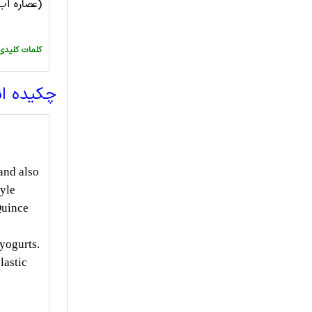
(عصاره آب
:کلمات کلیدی
چکیده ا
and also
tyle
Quince
yogurts.
lastic