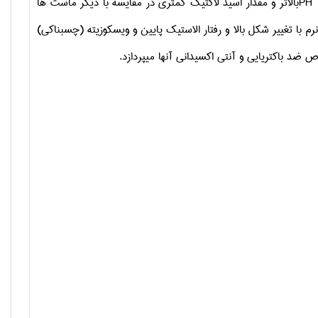
PH
بالاتر
و
مقدار
اسید لاکتیک
کمتری
در مقایسه با دیگر ماست ها
نرم با
تغییر شکل بالا
و رفتار
الاستیک
پایین
و ویسکوزیته (چسبناکی)
ص ضد باکتریایی
و
آنتی اکسیدانی
آنها
میپردازد.