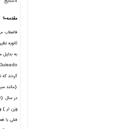
4-نتایج
1-مقدمه
فاضلاب می
ثانویه نظی
به بدلیل س
 Guisado
کردند که نش
(مانند سیب
در سال (2008 ) گزارش دادند که پالپ بدست آمده نشان دهنده محتوای فنلی بالاتر ( 66.95
وزن تر ) و گل
فنلی با ف