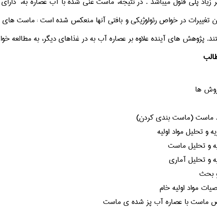
 زیاد
پلی فنول
میباشد
.
در نتیجه
،
ماست
غنی شده
با
آب
عصاره
به، دارای
ن تغییرات
در
خواص رئولوژیکی
و
بافتی
آنها
منعکس شده
است
:
ماست های
ند
.
پژوهش های آینده
علاوه بر
عصاره
آب
به
در غذاهای دیگر
، به مطالعه
خوا
الب