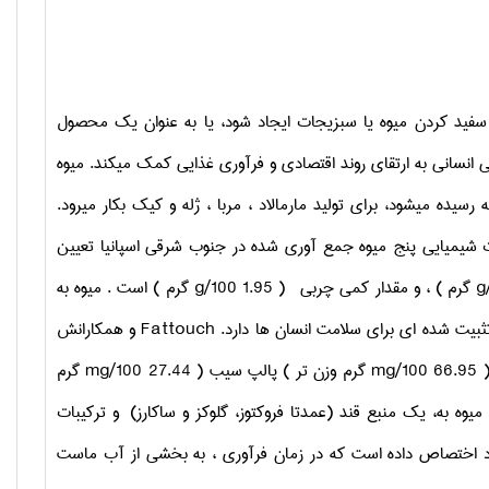
ه سفید کردن میوه یا سبزیجات ایجاد شود، یا به عنوان یک محصول
یی انسانی به ارتقای روند اقتصادی و فرآوری غذایی کمک میکند. میوه
یده میشود، برای تولید مارمالاد ، مربا ، ژله و کیک بکار میرود.
شیمیایی پنج میوه جمع آوری شده در جنوب شرقی اسپانیا تعیین
g
گرم ) ، و مقدار کمی چربی ( 1.95
g/100
گرم ) است . میوه به
بیت شده ای برای سلامت انسان ها دارد.
Fattouch
و همکارانش
mg/100
گرم وزن تر ) پالپ سیب ( 27.44
mg/100
گرم
یوه به، یک منبع قند (عمدتا فروکتوز، گلوکز و ساکارز) و ترکیبات
خود اختصاص داده است که در زمان فرآوری ، به بخشی از آب ماست