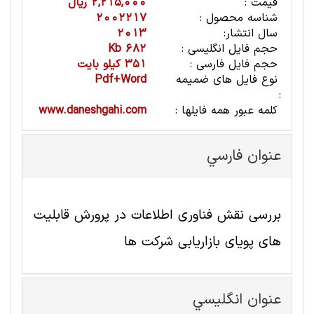
قیمت :
2,215,000 ریال
شناسه محصول :
2002217
سال انتشار:
2013
حجم فایل انگلیسی :
682 Kb
حجم فایل فارسی :
351 کیلو بایت
نوع فایل های ضمیمه
Pdf+Word
:
کلمه عبور همه فایلها :
www.daneshgahi.com
عنوان فارسي
بررسی نقش فناوری اطلاعات در پرورش قابلیت
های پویای بازاریابی شرکت ها
عنوان انگليسي