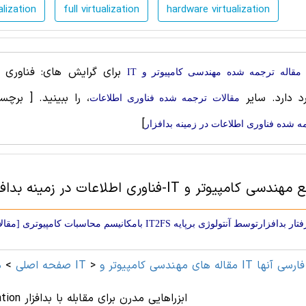
alization
full virtualization
hardware virtualization
برای گرایش های: فناوری ا
مقاله ترجمه شده مهندسی کامپیوتر و IT
رد دارد. سایر
، را ببینید.
[ برچس
مقالات ترجمه شده فناوری اطلاعات
]
ه شده فناوری اطلاعات در زمینه بدافزار
کامپیوتر و IT-فناوری اطلاعات در زمینه بدافزار
افزارتوسط آنتولوژی برپایه IT2FS بامکانیسم محاسبات کامپیوتری [مقالات ترجمه شده]
>
مهندسی کامپیوتر و IT
صفحه اصلی
>
د
sandboxing و virtualization ابزراهایی مدرن برای مقابله با بدافزار