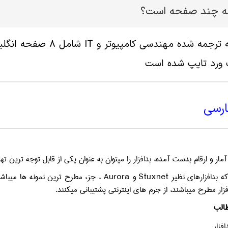
له چند صفحه است؟
 ورد تایپ شده است
ارسی
 آمار و ارقام بدست آمده،
بدافزار
را می­توان به عنوان یکی از قابل توجه ترین 
که
بدافزار
های نظیر
Stuxnet و Aurora
، جزء مطرح ترین نمونه ها می­باش
زار
مطرح می­باشند، از جرم های اینترنتی پشتیبانی می­کنند.
الب
افزار