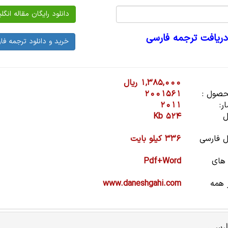
دریافت ترجمه فارسی
1,385,000 ریال
صول :
2001561
ر:
2011
ل
524 Kb
 فارسی
336 کیلو بایت
 های
Pdf+Word
 همه
www.daneshgahi.com