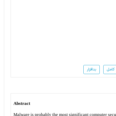
کامل
بدافزار
Abstract
Malware is probably the most significant computer secur