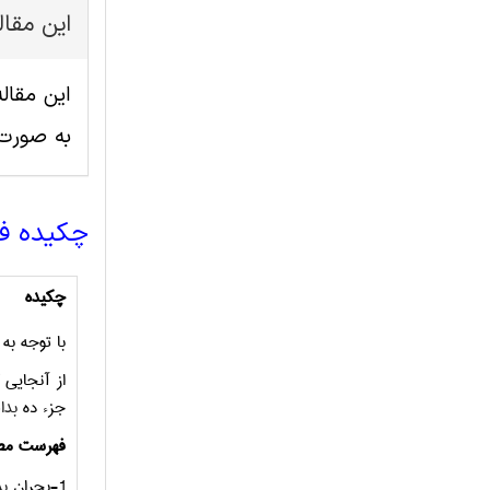
این مقا
به صورت
چکیده ف
چکیده
با توجه به
از آنجایی 
جزء ده
بداف
فهرست مط
1-بحران
بد