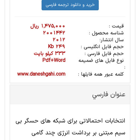
قیمت :
1,475,000 ریال
شناسه محصول :
2001442
سال انتشار:
2012
حجم فایل انگلیسی :
249 Kb
حجم فایل فارسی :
333 کیلو بایت
نوع فایل های ضمیمه
Pdf+Word
:
کلمه عبور همه فایلها :
www.daneshgahi.com
عنوان فارسي
انتخابات احتمالاتی برای شبکه های حسگر بی
سیم مبتنی بر برداشت انرژی چند گامی