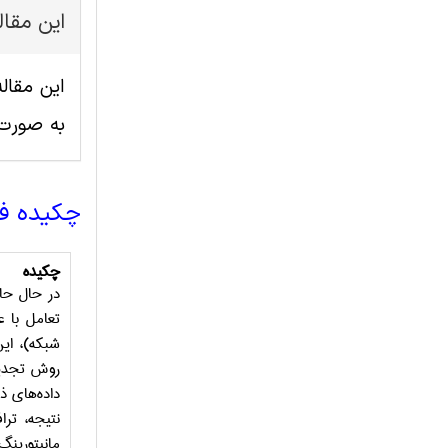
این مقا
به صورت
چکیده ف
چکیده
در حال حا
تعامل با ع
شبکه)، این
روش تجدید 
داده‌های ذ
نتیجه، ترا
مانیتورین