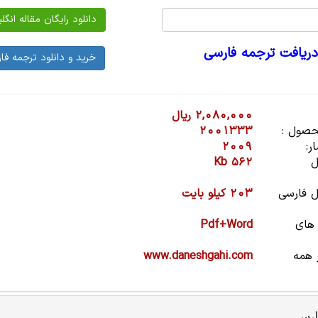
دریافت ترجمه فارسی
2,080,000 ریال
صول :
2001333
ر:
2009
ل
562 Kb
 فارسی
203 کیلو بایت
 های
Pdf+Word
 همه
www.daneshgahi.com