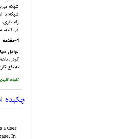
شبکه می‌با
شبکه با اس
راه‌اندازی،
می‌کنند. م
1-مقدمه
عوامل سیار
کردن ناهمگ
به نفع کارب
:کلمات کلیدی
چکیده ا
s a user
base. In