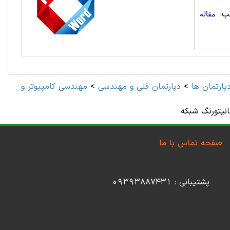
ب:
مقاله
پارتمان ها
>
دپارتمان فنی و مهندسی
>
انیتورنگ شبکه
صفحه تماس با ما
پشتیبانی : 09393887431