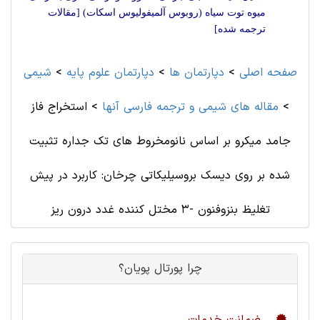
میوه توت سیاه (روبوس آلمیفولیوس اسکات) [مقالات
ترجمه شده]
صفحه اصلی
>
دپارتمان ها
>
دپارتمان علوم پايه
>
شيمی
>
مقاله های شيمی و ترجمه فارسی آنها
>
استخراج فاز
جامد میکرو بر اساس نانومخروط های تک جداره تثبیت
شده بر روی دیسک بروسیلیکاتی چرخان: کاربرد در پیش
تغلیظ بنزوفنون -3 مختل کننده غدد درون ریز
چرا پورتال پویان؟