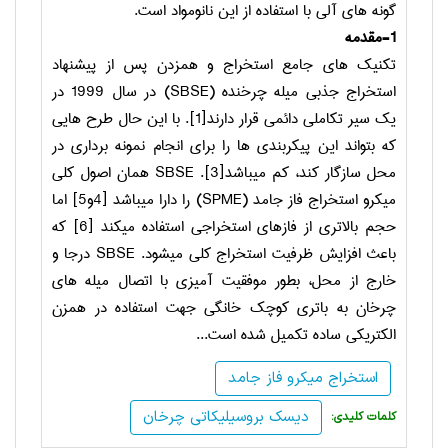
گونه های آلی با استفاده از این نانومواد است.
1-مقدمه
تکنیک های جامع استخراج و همزدن پس از پیشنهاد
استخراج جذبی میله چرخنده (
SBSE
) در سال 1999 در
یک سیر تکاملی دائمی قرار دارند[1]. با این حال طرح هایی
که بتواند این پیکربندی ها را برای انجام نمونه برداری در
محل سازگار کند، کم می­باشد[3].
SBSE
همان اصول کلی
میکرو استخراج فاز جامد (
SPME
) را دارا می­باشد [4و5] اما
حجم بالاتری از فازهای استخراجی استفاده می­کند [6] که
باعث افزایش ظرفیت استخراج کلی میشود.
SBSE
درجا و
خارج از محل، بطور موفقیت آمیزی با اتصال میله های
چرخان به باتری کوچک خانگی جهت استفاده در همزن
الکتریکی ساده تکمیل شده است...
استخراج میکرو فاز جامد
دیسک بروسیلیکاتی چرخان
:کلمات کلیدی