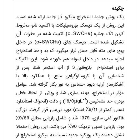
چکیده
یک روش جدید
استخراج میکرو فاز جامد
ارائه شده است.
این روش از یک دیسک بوروسیلیکات با اکسید نانو مخروط
کربن تک جداره (
o-SWCHs
) تثبیت شده در حفرات آن
تشکیل شده است. دیسک های (
o-SWCHs
) در داخل
پیچ های مته قابل حمل قرار می­گیرد که به واحد استخراج
اجازه می­دهد در داخل نمونه هم خورده شود. این تکنیک
برای استخراج بنزوفنون–3 از آب استخر شنا، پس از
شناسایی آن با کروماتوگرافی مایع با عملکرد بالا با
آشکارساز آرایه دیود حساس به نور بکار گرفته شد. عوامل
مؤثر بر استخراج، بهینه سازی شد و روش از لحاظ خطی
-1
بودن، حد تشخیص (
μgL
16/0) و دقت (انحراف استاندارد
نسبی کمتر از 9/11٪ است) مورد بررسی قرار گرفت. بزرگی
فاکتور غنی سازی، 1379 شد و شامل بازیابی مطلق 9/69%
بود. بازیابی نسبی نزدیک 90% می باشد. این روش احتمالا
نشان دهنده یک رویکرد جدید نسبت به میکرو استخراج از