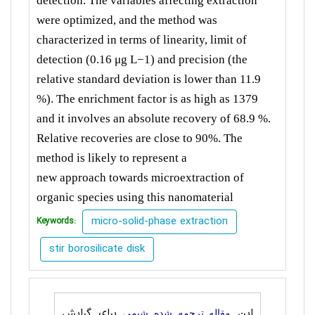
detection. The variables affecting extraction
were
optimized, and the method was
characterized in terms of linearity, limit of
detection (0.16 μg L−1) and precision
(the
relative standard deviation is lower than 11.9
%). The enrichment factor is as high as 1379
and it involves an
absolute recovery of 68.9 %.
Relative recoveries are close to 90%. The
method is likely to represent a
new
approach
towards microextraction of
organic species using this nanomaterial
micro-solid-phase extraction
Keywords:
stir borosilicate disk
این
برای گرایش
مقاله ترجمه شده شيمی