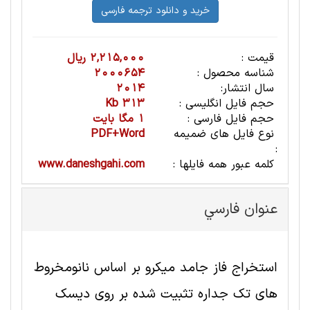
قیمت :
2,215,000 ریال
شناسه محصول :
2000654
سال انتشار:
2014
حجم فایل انگلیسی :
313 Kb
حجم فایل فارسی :
1 مگا بایت
نوع فایل های ضمیمه
PDF+Word
:
کلمه عبور همه فایلها :
www.daneshgahi.com
عنوان فارسي
استخراج فاز جامد میکرو بر اساس نانومخروط
های تک جداره تثبیت شده بر روی دیسک