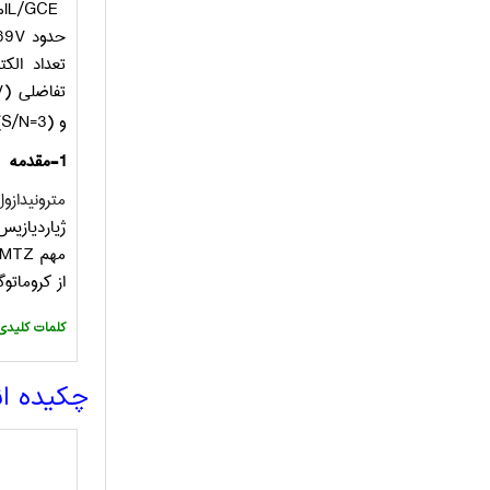
IL/GCE
م
حدود
69V
تعداد الک
تفاضلی
V)
و
(S/N=3)
1-
مقدمه
مترونیدازول
ژیاردیازیس 
مهم
MTZ
از کروماتوگ
:کلمات کلیدی
چکیده ا