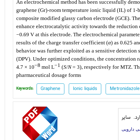
An electrochemical method has been successfully demon
graphene (Gr)-room temperature ionic liquid (IL) of 
composite modified glassy carbon electrode (GCE). The
enhance electrocatalytic activity towards the reduction
−0.69 V at this electrode. The electrochemical paramete
results of the charge transfer coefficient (
α
) as 0.625 an
behavior was further exploited as a sensitive detectio
(DPV). Under optimized conditions, the concentration r
−8
−1
4.7 × 10
mol L
(
S
/
N
= 3), respectively for MTZ. Th
pharmaceutical dosage forms
Graphene
Ionic liquids
Metronidazole
Keywords:
د. سایر
 ‌دارویی