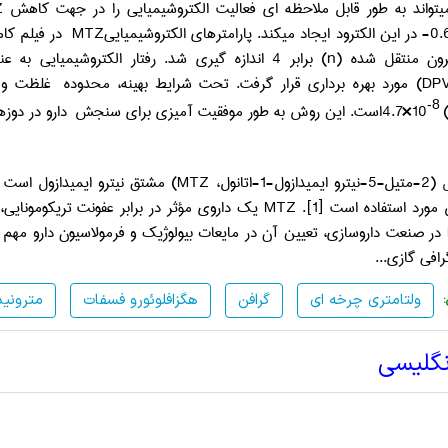
یتواند به طور قابل ملاحظه ای فعالیت
الکتروشیمیایی را در جهت کاهش
Z
-0.
در این الکترود ایجاد میکند. پارامترهای الکتروشیمیایی
MTZ
در فیلم کام
ترون منتقل شده
(n)
برابر
4
اندازه گیری شد. رفتار
الکتروشیمیایی به 
(DP
مورد بهره برداری قرار گرفت. تحت شرایط بهینه، محدوده غلظت
-8
4.7×10
است. این روش به طور موفقیت آمیزی برای سنجش دارو در دوزهای
(2-متیل-5-نیترو ایمیدازول-1-اتانول،
MTZ
) مشتق نیترو ایمیدازول است 
مورد استفاده است [1].
MTZ
یک داروی مؤثر در برابر عفونت تریکومونایی
در صنعت داروسازی، تعیین آن در مایعات بیولوژیک و فرمولاسیون دارو م
رافی گازی...
ولتامتری چرخه ای
گرافن
هگزافلوئورو فسفات
مترونید
نگلیسی