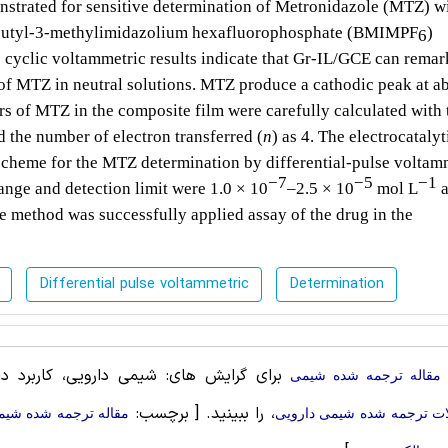
strated for sensitive determination of Metronidazole (MTZ) w
1-butyl-3-methylimidazolium hexafluorophosphate (BMIMPF
)
6
 cyclic voltammetric results indicate that Gr-IL/GCE can rema
 of MTZ in neutral solutions. MTZ produce a cathodic peak at a
rs of MTZ in the composite film were carefully calculated with 
d the number of electron transferred (
n
) as 4. The electrocatalyt
n scheme for the MTZ determination by differential-pulse voltam
−7
−5
−1
ange and detection limit were 1.0 × 10
–2.5 × 10
mol L
e method was successfully applied assay of the drug in the
Differential pulse voltammetric
Determination
برای گرایش های: شیمی ‌دارویی، کاربرد دار
مقاله ترجمه شده شيمی
، را ببینید.
[ برچسب:
ات ترجمه شده شیمی ‌دارویی
مقاله ترجمه شده شیمی