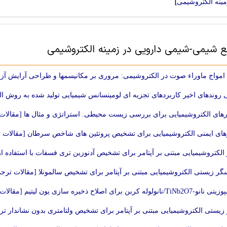
]
مینه الکتروشیمی
بع شيمی-شیمی ‌دارویی در زمینه الکتروشیمی
 امواج ماوراء صوت در الکتروشیمی: مروری بر مکانیسمها و طراحی آرایش آز
روندهای اخیر کاربردهای تجزیه ای لومینسانس شیمیایی تولید شده به روش ا
ای الکتروشیمیایی برای بررسی زیست محیطی. استراتژی و مثال ها [مقالات
ی ایمنی الکتروشیمیایی برای تشخیص پروتئین های شاخص سرطان [مقالات 
لکتروشیمیایی مبتنی بر آپتامر برای تشخیص آدنوزین تری فسفات با استفاده ا
ر زیستی الکتروشیمیایی مبتنی بر آپتامر برای تشخیص سالمونلا [مقالات ترج
وله کربن برای اصلاح ذخیره سازی یون لیتیم [مقالات ترجمه شده]
یستی الکتروشیمیایی مبتنی بر آپتامر برای تشخیص ولتامتری بدون نشاندار تر