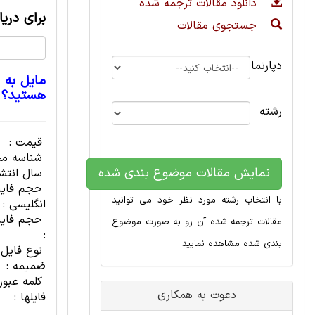
دانلود مقالات ترجمه شده
برای دری
جستجوی مقالات
دپارتمان
مایل به 
هستید؟
رشته
قیمت :
شناسه مح
نمایش مقالات موضوع بندی شده
سال انتشا
حجم فای
با انتخاب رشته مورد نظر خود می توانید
انگلیسی :
حجم فایل
مقالات ترجمه شده آن رو به صورت موضوع
:
بندی شده مشاهده نمایید
نوع فایل
ضمیمه :
کلمه عبور
دعوت به همکاری
فایلها :