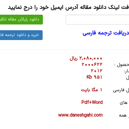
افت لینک دانلود مقاله آدرس ایمیل خود را درج نمایید
دریافت ترجمه فارسی
2,080,000 ریال
صول :
2000622
ر:
2012
ل
951 Kb
 فارسی
1 مگا بایت
 های
Pdf+Word
 همه
www.daneshgahi.com