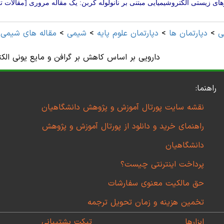
ی زیستی الکتروشیمیایی مبتنی بر نانولوله کربن: یک مقاله مروری [مقالات 
ی
>
دپارتمان ها
>
دپارتمان علوم پايه
>
شيمی
>
مقاله های شيمی 
دارویی بر اساس کاهش بر گرافن و مایع یونی الک
راهنما:
نقشه سایت پورتال آموزش و پژوهش دانشگاهیان
راهنمای خرید و دانلود از پورتال آموزش و پژوهش
دانشگاهیان
پرداخت اینترنتی چیست؟
حق مالکیت معنوی سفارشات
تخمین هزینه و زمان تحویل ترجمه
ابزارها
تیکت پشتیبانی