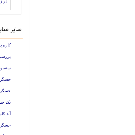
در ز
سایر منا
کاربرد
بررسی 
سنسوره
حسگرها
حسگر ا
یک حسگ
آند کامپوزیتی نانو-TiNb2O7/نانول
حسگر ز