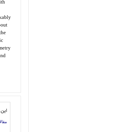
ith
rkably
bout
the
ic
metry
and
این
مقال