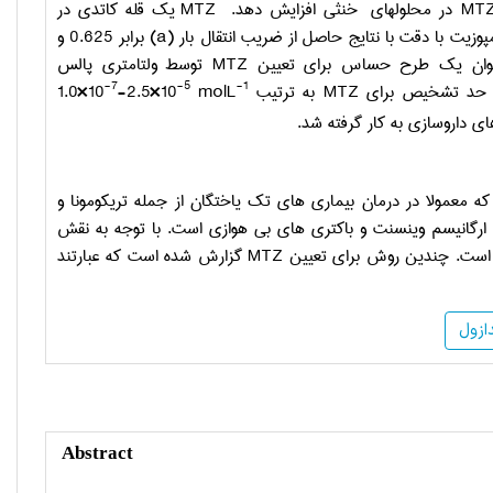
MT
در محلولهای خنثی افزایش دهد.
MTZ
یک قله کاتدی در
پوزیت با دقت با نتایج حاصل از ضریب انتقال بار (a
) برابر 0.625 و
عنوان یک طرح حساس برای تعیین
MTZ
توسط ولتامتری پالس
-7
-5
-1
 و حد تشخیص برای
MTZ
به ترتیب
molL
-2.5×10
1.0×10
 داروسازی به کار گرفته شد
.
که معمولا در درمان بیماری های تک یاختگان از جمله تریکومونا و
، ارگانیسم وینسنت و باکتری های بی هوازی است. با توجه به نقش
هم است. چندین روش برای تعیین
MTZ
گزارش شده است که عبارتند
ازول
Abstract