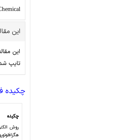
Chemical
این مقا
تایپ شد
چکیده ف
چکیده
روش الکتر
هگزافلوئور