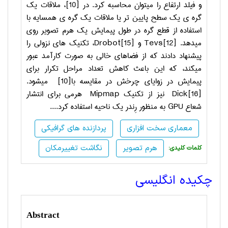
و فیلد ارتفاع را می­توان محاسبه کرد. در
[10]
، ملاقات یک
گره ی یک سطح پایین تر یا ملاقات یک گره ی همسایه با
استفاده از قطع گره در طول پیمایش یک هرم تصویر روی
می­دهد.
Tevs[12]
و
Drobot[15]
، تکنیک های نزولی را
پیشنهاد دادند که از فضاهای خالی به صورت کارآمد عبور
می­کند، که این باعث کاهش تعداد مراحل تکرار برای
پیمایش در زوایای چرخش در مقایسه با
[10]
می­شود.
Dick[16]
نیز از تکنیک
Mipmap
هرمی برای انتشار
شعاع
GPU
به منظور رِندر یک ناحیه استفاده کرد....
معماری سخت افزاری
پردازنده های گرافیکی
هرم تصویر
نگاشت تغییرمکان
:کلمات کلیدی
چکیده انگلیسی
Abstract