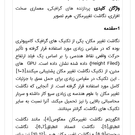
واژگان کلیدی:
پردازنده های گرافیکی
، معماری سخت
افزاری، نگاشت تغییرمکان، هرم تصویر
1-مقدمه
نگاشت تغییر مکان، یکی از تکنیک های گرافیک کامپیوتری
بوده که در مقیاس زیادی مورد استفاده قرار گرفته و تأثیر
حرکت واقعی نقاط هندسی را بر اساس یک فیلد ارتفاع
(Height Filed)
داده شده نشان داده است.
GPU
های
مدرن، از تکنیک نگاشت تغییر مکان پشتیبانی می­کنند
[1-3]
. این تکنیک در مقیاس زیادی برای حمل عمق با جزئیات
کامل مورد استفاده قرار گرفته است. از آنجایی که نگاشت
تغییر مکان با علوم هندسه ی زیادی سرو کار داشته و سربار
محاسباتی بالایی را نیز تحمیل می­کند، آنرا نسبت به سایر
تکنیک های نگاشت، گرانتر می­دانند.
الگوریتم نگاشت تغییرمکان معکوس
[4]
، مانند نگاشت
انطباق
[5]
، نگاشت انسداد انطباق
[6,7]
، نگاشت
برجسته
[8,9]
و نگاشت تغییر مکان هرمی
[10,12]
نیز برای