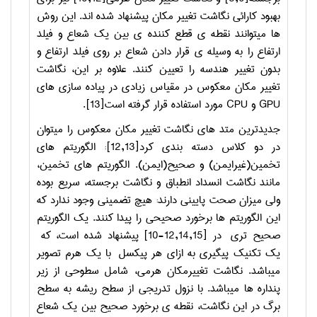
بهبود کارائی نگاشت تغییر مکان پیشنهاد شده اند. این روش
ها می­توانند نقطه ی قطع کننده ی بین یک شعاع و فیلد
ارتفاع را به وسیله ی قرار دادن شعاع بر روی فیلد ارتفاع و
بدون تغییر هندسه را تعیین کنند. علاوه بر این، نگاشت
تغییر مکان معکوس در مقیاس زیادی در پیاده سازی های
GPU
و
CPU
مورد استفاده قرار گرفته است
[13]
.
جدیدترین متد های نگاشت تغییر مکان معکوس را می­توان
در دو کلاس دسته بندی کرد
[12,13]
: الگوریتم های
تخمین(غیرایمن) و صحیح(ایمن). الگوریتم های تخمین،
مانند نگاشت انسداد انطباق و نگاشت برجسته، سریع بوده
ولی میزان صحت پایینی دارند: هیچ تضمینی وجود ندارد که
این الگوریتم ها برخورد صحیحی را پیدا کنند. یک الگوریتم
صحیح تری در
[10-12,14,15]
پیشنهاد شده است، که
یک تکنیک پیگیری به ازای هر پیکسل با یک هرم تصویر
می­باشد. نگاشت تغییرمکان هرمی، شامل سطوحی از زیر
پنداره ها می­باشد. با نزول تدریجی از سطح ریشه به سطح
برگ در این نگاشت، نقطه ی برخورد صحیح بین یک شعاع