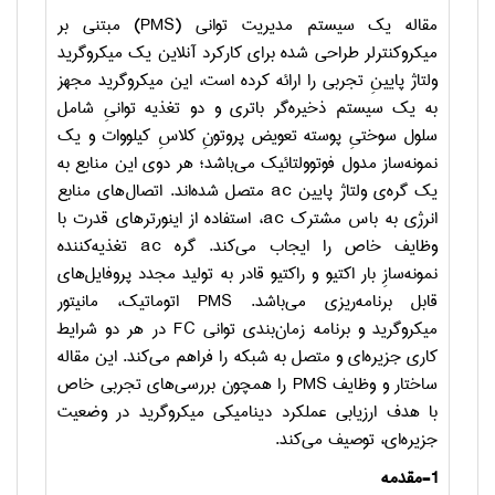
مقاله یک سیستم مدیریت توانی (
PMS
) مبتنی بر
میکروکنترلر طراحی شده برای کارکرد آنلاین یک میکروگرید
ولتاژ پایینِ تجربی را ارائه کرده است، این میکروگرید مجهز
به یک سیستم ذخیره‌گر باتری و دو تغذیه توانیِ شامل
سلول سوختیِ پوسته تعویض پروتونِ کلاسِ کیلووات و یک
نمونه‌ساز مدول فوتوولتائیک می‌باشد؛ هر دوی این منابع به
یک گره‌ی ولتاژ پایین
ac
متصل شده‌اند. اتصال‌های منابع
انرژی به باس مشترک
ac
، استفاده از اینورترهای قدرت با
وظایف خاص را ایجاب می‌کند. گره
ac
تغذیه‌کننده
نمونه‌سازِ بار اکتیو و راکتیو قادر به تولید مجدد پروفایل‌های
قابل برنامه‌ریزی می‌باشد.
PMS
اتوماتیک، مانیتور
میکروگرید و برنامه زمان‌بندی توانی
FC
در هر دو شرایط
کاری جزیره‌ای و متصل به شبکه را فراهم می‌کند. این مقاله
ساختار و وظایف
PMS
را همچون بررسی‌های تجربی خاص
با هدف ارزیابی عملکرد دینامیکی میکروگرید در وضعیت
جزیره‌ای، توصیف می‌کند.
1-مقدمه