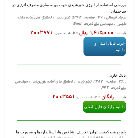
بررسی استفاده از انرژی خورشیدی جهت بهینه سازی مصرف انرژی در
ساختمان
سجاد فراهانی ، 77 صفحه، 5364 کیلو بایت ، تحقیق های آماده مقاله
فارسی ، مهندسی برق قدرت، Word
1,415,000 ریال
2003771
قیمت :
شناسه محصول:
خرید فایل اصلی و
دانلود
بانک خازنی
، 38 صفحه، 2287 کیلو بایت ، تحقیق های آماده پاورپوینت ، مهندسی
برق قدرت، PPT
رایگان
2003551
قیمت :
شناسه محصول:
دانلود رایگان فایل اصلی
پاورپوینت کیفیت توان: تعاریف، شاخص ها، استانداردها و ضرورت ها