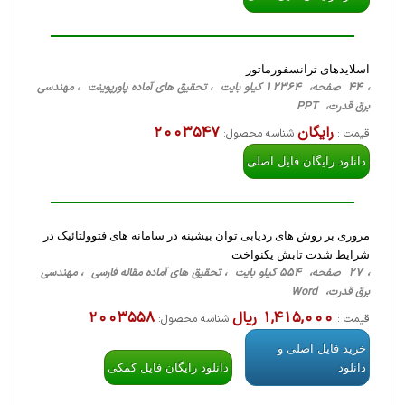
اسلایدهای ترانسفورماتور
، 44 صفحه، 12364 کیلو بایت ، تحقیق های آماده پاورپوینت ، مهندسی
برق قدرت، PPT
رایگان
2003547
قیمت :
شناسه محصول:
دانلود رایگان فایل اصلی
مروری بر روش های ردیابی توان بیشینه در سامانه های فتوولتائیک در
شرایط شدت تابش یکنواخت
، 27 صفحه، 554 کیلو بایت ، تحقیق های آماده مقاله فارسی ، مهندسی
برق قدرت، Word
1,415,000 ریال
2003558
قیمت :
شناسه محصول:
خرید فایل اصلی و
دانلود
دانلود رایگان فایل کمکی