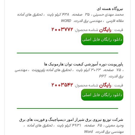
نیروگاه هسته ای
محمد مهدی حسینی ، 35 صفحه، 438 کیلو بایت ، تحقیق های آماده
مقاله فارسی ، مهندسی برق قدرت، WORD
رایگان
2003772
قیمت :
شناسه محصول:
دانلود رایگان فایل اصلی
پاورپوینت دوره آموزشي كيفيت توان:هارمونیک ها
، 75 صفحه، 3023 کیلو بایت ، تحقیق های آماده پاورپوینت ، مهندسی
برق قدرت، PPT
رایگان
2003542
قیمت :
شناسه محصول:
دانلود رایگان فایل اصلی
شرکت توزیع نیروی برق شیراز امور دیسپاچینگ و فوریت های برق
وحید معینی ، 65 صفحه، 4931 کیلو بایت ، تحقیق های آماده ،
مهندسی برق قدرت، Word