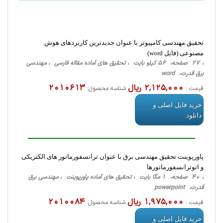
تحقیق مهندسی کامپیوتر با عنوان جدیدترین کاربردهای هوش
مصنوعی (فایل word)
، 27 صفحه، 56 کیلو بایت ، تحقیق های آماده مقاله فارسی ، مهندسی
برق قدرت، word
2,125,000 ریال
2010613
قیمت :
شناسه محصول:
خرید فایل اصلی و
دانلود
پاورپوینت تحقیق مهندسی برق با عنوان ترانسفورماتور های الكتريكی
و اتوترانسفورماتورها
، 40 صفحه، 1 مگا بایت ، تحقیق های آماده پاورپوینت ، مهندسی برق
قدرت، powerpoint
1,975,000 ریال
2010084
قیمت :
شناسه محصول:
خرید فایل اصلی و