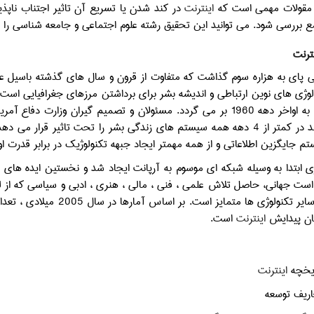
ز مقولات مهمی است که
اینترنت
در کند شدن یا تسریع آن تاثیر اجتناب ناپذ
ع بررسی شود. می توانید این تحقیق رشته علوم اجتماعی و جامعه شناسی را
نترنت
ی پای به هزاره سوم گذاشت که متفاوت از قرون و سال های گذشته باسیل عظی
وژی های نوین ارتباطی و اندیشه بشر برای برداشتن مرزهای جغرافیایی است
و اختراعش به اواخر دهه 1960 بر می گردد. مسئولان و تصمیم گیران و
ی زندگی بشر را تحت تاثیر قرار می دهد. نخستین بار
م جایگزین اطلاعاتی و از همه مهمتر ایجاد جبهه تکنولوژیک در برابر قدر
ی ابتدا به وسیله شبکه ای موسوم به آرپانت ایجاد شد و نخستین ایده های ایج
است جهانی، حاصل تلاش علمی ، فنی ، مالی ، هنری ، ادبی و سیاسی که از 
 تکنولوژی ها متمایز است. بر اساس آمارها در سال 2005 میلادی ، تعداد کاربران
ان پیدایش
اینترنت
است.
اینترنت