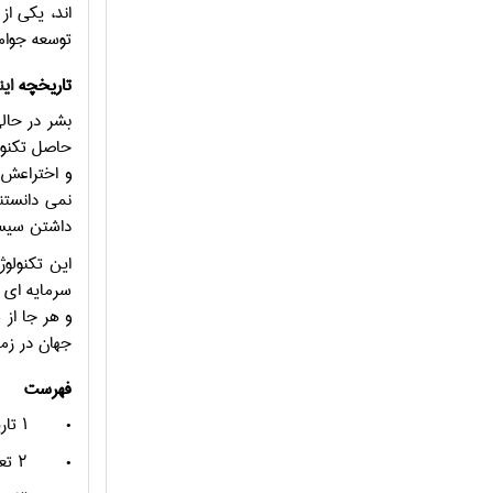
اند، یکی ا
توسعه جوام
تاریخچه
ای
بشر در حال
حاصل تکنول
نمی دانستند در کمتر از 4 دهه همه سیستم ها
داشتن سیست
این تکنولوژ
سرمایه ای 
و هر جا از سایر
جهان در زم
فهرست
•
۱ تاریخچه
•
۲ تعاریف توسعه