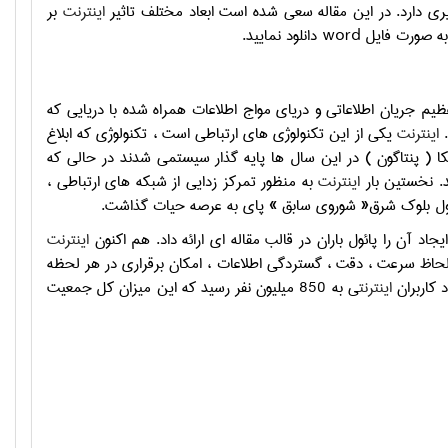
یری دارد. در این مقاله سعی شده است ابعاد مختلف تاثیر
اینترنت
بر
 به صورت فایل
word
دانلود نمایید.
م جریان اطلاعاتی و دریای مواج اطلاعات همراه شده با دریایی که
.
اینترنت
یکی از این تکنولوژی های ارتباطی است ، تکنولوژی که ابلاغ
زارت دفاع آمریکا ( پنتاگون ) در این سال ها پایه گذار سیستمی شدند در حالی که
اینترنت
به منظور تمرکز زدایی از شبکه های ارتباطی ،
ت اول بلوک شرق« شوروی سابق » پای به عرصه حیات گذاشت.
اد آن را پائول باران در قالب مقاله ای ارائه داد. هم اکنون
اینترنت
لحاظ سرعت ، دقت ، گستردگی اطلاعات ، امکان برقراری در هر لحظه
اینترنت
ی به 850 میلیون نفر رسید که این میزان کل جمعیت