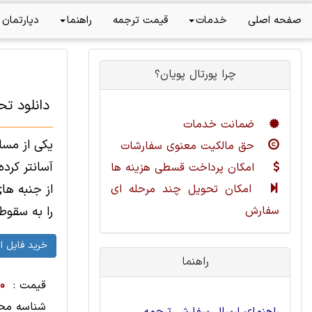
صفحه اصلی
خدمات
قیمت ترجمه
راهنما
دپارتمان 
چرا پورتال پویان؟
دانلود تح
ضمانت خدمات
یکی از مسا
حق مالکیت معنوی سفارشات
آسانتر کرد
امکان پرداخت قسطی هزینه ها
از جنبه ها
امکان تحویل چند مرحله ای
سفارش
را به سقوط ک
راهنما
قیمت :
00
شناسه مح