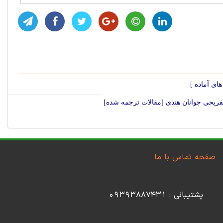
تفریحی جوانان هندی [مقالات ترجمه شده]
صفحه تماس با ما
پشتیبانی : 09393887431