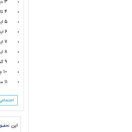
•
۳ دیدگاه خوش بینانه ، دیدگاه بدبینانه
•
۴ تاثیر
•
۵
ای
•
۶
ای
•
۷
ای
•
۸
ای
•
۹ کشورهای توسعه نیافته و توسعه
•
۱۰ چه باید کرد؟
•
۱۱ منابع
اجتماعی
این
تحقیق