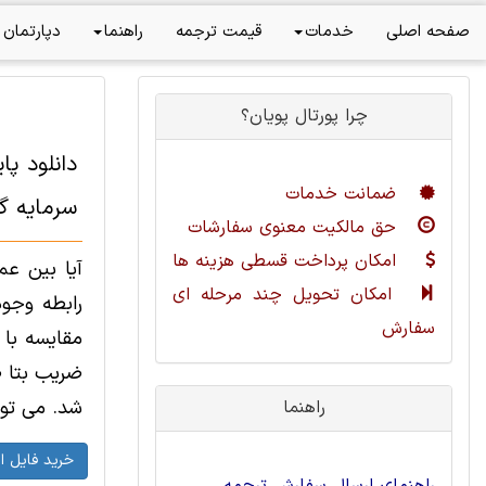
صفحه اصلی
خدمات
قیمت ترجمه
راهنما
دپارتمان 
چرا پورتال پویان؟
دانلود پ
ضمانت خدمات
سرمايه گذ
حق مالکیت معنوی سفارشات
امکان پرداخت قسطی هزینه ها
آیا بین ع
امکان تحویل چند مرحله ای
رابطه وجو
سفارش
مقایسه با 
ضریب بتا ص
شد. می توانید
راهنما