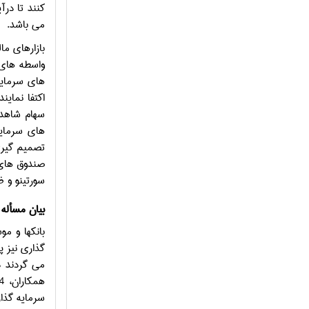
کنند تا درآ
می باشد.
بازارهای ما
واسطه های 
های سرمایه
اکتفا نماین
سهام شاهد 
های سرمایه
تصمیم گیری
صندوق های 
سورتینو و 
بیان مسأله
بانکها و م
گذاری نیز پ
می گردند د
سرمایه گذا