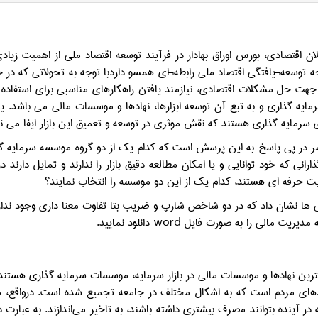
لان اقتصادي، بورس اوراق بهادار در فرآيند توسعه اقتصاد ملي از اهميت زيا
رجه توسعه¬يافتگي اقتصاد ملي رابطه¬اي همسو داردبا توجه به تحولاتی که در
 جهت حل مشکلات اقتصادی، نیازمند یافتن راهکارهای مناسبی برای استفاده به
یه گذاری و به تبع آن توسعه ابزارها، نهادها و موسسات مالی می باشد. یک
سرمایه گذاری هستند که نقش موثری در توسعه و تعمیق این بازار ایفا می نم
 در پي پاسخ به اين پرسش است که کدام یک از دو گروه موسسه سرمایه 
ارانی که خود توانایی و یا امکان مطالعه دقیق بازار را ندارند و تمایل دارند 
یت حرفه ای هستند، کدام یک از این دو موسسه را انتخاب نمایند؟
 ها نشان داد که در دو شاخص شارپ و ضریب بتا تفاوت معنا داری وجود ندارد
یت مالی را به صورت فایل word دانلود نمایید.
رین نهادها و موسسات مالی در بازار سرمایه، موسسات سرمایه گذاری هستند ک
دهای مردم است که به اشکال مختلف در جامعه تجمیع شده است. درواقع، مص
 در آینده بتوانند مصرف بیشتری داشته باشند، به تاخیر می‌اندازند. به عبارت 