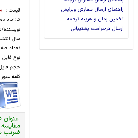
راهنمای ارسال سفارش ترجمه
راهنمای ارسال سفارش ویرایش
قیمت :
00
تخمین زمان و هزینه ترجمه
شناسه مح
ارسال درخواست پشتیبانی
نویسنده/نا
سال انتشار
تعداد صفح
نوع فایل 
حجم فایل 
کلمه عبور 
عنوان ف
مقايسه 
ضريب بتا (