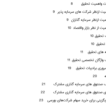
8
9
9
10
10
10
11
11
روری برادبیات تحقیق
19
20
21
22
23