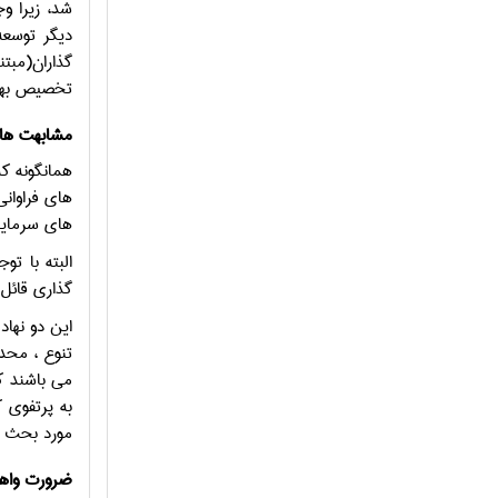
شد، زیرا و
دیگر توسعه
گذاران(مبت
تخصیص بهین
مشابهت ها 
همانگونه که
های فراوانی
های سرمایه 
البته با ت
گذاری قائل
این دو نهاد
تنوع ، محد
می باشند ک
به پرتفوی ک
مورد بحث حو
ضرورت واه