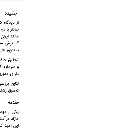
چکیده
از ديدگاه ک
بهادار با د
مانند ایران
گسترش سرما
صندوق های 
تحقيق حاضر
و سرمایه گذ
دارای مدیر
نتایج بررسی
تحقیق رشته مدیر
مقدمه
یکی از مهمت
مازاد درآم
این امید که