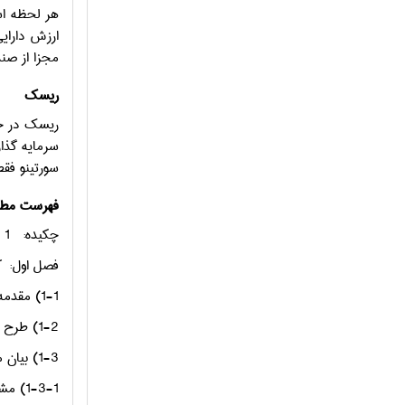
هر لحظه است
ارزش دارای
مجزا از صن
ریسک
ریسک در حقی
سرمایه گذا
سورتینو فقط
فهرست مطا
چکیده:
1
فصل اول:
ک
1-1) مقدمه
1-2) طرح موضوع:
1-3) بیان مسأله
1-3-1) مشابهت ها و تفاوتهای صندوق ها و شرکت های سرمایه گذاری