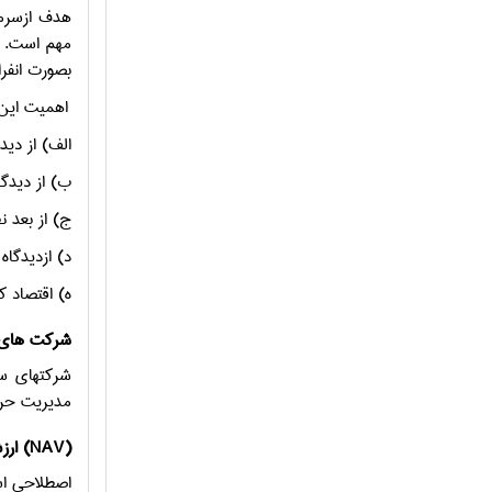
هدف ازسرما
مهم است. ا
بصورت انفراد
اهمیت این 
الف) از دید
ب) از دیدگا
ج) از بعد ن
د) ازدیدگاه
ه) اقتصاد ک
شرکت های 
شرکتهای سر
مدیریت حرفه
)
NAV
ارزش خالص دارایی (
اصطلاحی اس