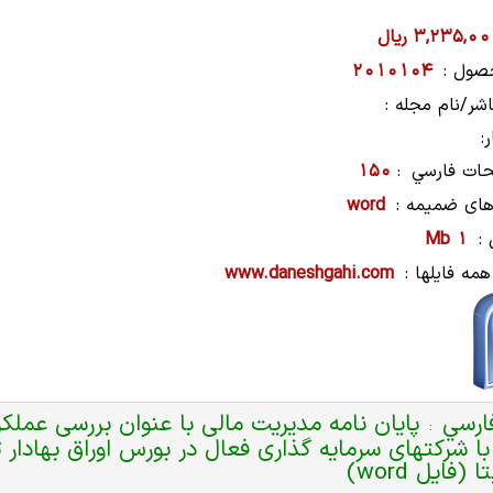
3,235,0 ریال
صول :
2010104
شر/نام مجله :
:
ات فارسي
150
:
های ضمیمه :
word
:
1 Mb
همه فایلها :
www.daneshgahi.com
ارسي
پایان نامه مدیریت مالی با عنوان بررسی عمل
:
با شركتهای سرمايه گذاری فعال در بورس اوراق بهادا
فایل word)