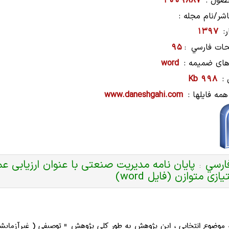
صول :
2009887
شر/نام مجله :
:
1397
ات فارسي
95
:
های ضمیمه :
word
:
998 Kb
همه فایلها :
www.daneshgahi.com
ارسي
پایان نامه مدیریت صنعتی با عنوان ارزیابی ع
:
ازی متوازن (فایل word)
ه موضوع انتخابي ، اين پژوهش به طور كلي پژوهش " توصيفي ( غيرآزمايشي