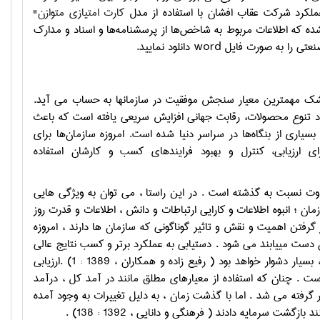
ملکرد شرکت عقاب افشان با استفاده از مدل
کارت امتيازي متوازن
"
شده كه اطلاعات مربوط به شاخص‌ها از پرسشنامه‌ها و اسناد و مدارک
نعتی را به صورت فایل
word
دانلود نمایید.
شك مهمترين معيار سنجش موفقيت در سازمانها به حساب مي آيد.
 سریع و ازدیاد تنوع محصولات، رقابت جهانی افزایش سریعی یافته است که باعث
سیاری از بنگاه‌ها در سراسر دنیا شده است. امروزه سازمان‌ها برای
 ارزیابی، کنترل و بهبود فرایندهای کسب و کارشان استفاده
اوت نسبت به گذشته است . در اين راستا ، مي توان به ويژگي هايي
مان ؛ انبوه اطلاعات و کارايي ارتباطات و دانش ، اطلاعات و قدرت روز
رد ( ابراهيمي سرو عليا و محسني شريف ، 1388 : 1) .با در نظر گرفتن اهميت و نقش و تاثير گوناگوني که سازمان ها دارند ، امروزه
دان دست مييابند مي شود . دستيابي به عملکرد برتر و کسب نتايج عالي
نيز بدون داشتن برنامه اي که در قالب يک نظام منسجم و يکپارچه تدوين شده باشد ، بسيار دشوار خواهد بود ( رفيع زاده و همکاران ، 1389 : 1) .ارزيابي
ست . چنان که استفاده از معيارهاي مطلق مانند در آمد کل ، درآمد
 گرفته مي شد . اما با گذشت زمان ، به دليل تغييرات به وجود آمده
سرمايه دادند ( فرهنگي و دانايي ، 1392 : 138) .