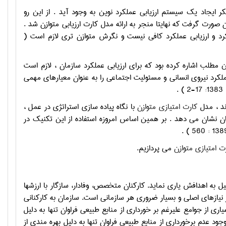
 ايجاد يک سيستم ارزيابي عملکرد نوين به وجود آيد . از اين رو
يويد نورتون صورت گرفت که نهايتا منجر به ارائه مدل کارت ارزيابي متوازن شد .
رد و ارزيابي عملکرد کافي نيست و نگرش متوازن تري لازم است (
 مديريت " به اين مطلب اشاره کرده بود که براي ارزيابي عملکرد سازمان ، لازم است
لکرد نيروي انساني و مسئوليت اجتماعي را به عنوان معيارهاي مهمي
.
ند ، مدل
کارت امتيازي متوازن
با نگاه پياده سازي استراتژي در عمل ،
ن نشان مي دهد . بر همين اساس امروزه استفاده از اين تکنيک در
ت امتيازي متوازن
می پردازیم.
ل به اهدافش ياري نمايد. كاركنان متخصص، وفادار، سازگار با ارزشها
 نيازهاي اصلي و بسيار ضروري هر سازماني است. سازمان به كاركناني
اري از جوامع عليرغم بر خورداري از منابع طبيعي فراوان تنها به دليل
جود عدم برخورداري از منابع طبيعي فراوان تنها به دليل بهره مندي از