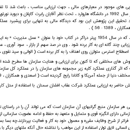
يي هاي موجود در معيارهاي مالي ، جهت ارزيابي مناسب ، باعث شد تا تفکر
پژوهشي در سال 1992 در دانشگاه هاروارد ، تحت نظر آقايان رابرت کاپلان و د
 تحقيق اين پژوهش اين بود که ديدگاه مالي به تنهايي براي پيشبرد عملک
، 1389 : 56 ) .
ناگفته نماند که در سال 1954 پيتر دراکر در کتاب خود با عنوان " عمل
زيابي چند گانه اي به کار برده شود . وي در صد سهم از بازار ،
سود آوري ، عم
طلاح استرس متوازن روي اهداف را به کار برده است ( الواني و سيد نقوي ، 1383: 17-2 ) 
 روش هاي مختلفي که تا کنون براي ارزيابي و هدايت سازمان ها مطرح شده ا
ه اثر گذاري عملکرد کليه زير مجموعه هاي سازمان را در عملکرد کل سازما
ف دنيا از جمله آمريکا و کانادا رايج گرديده است ( اسعدي و همکاران ، 1389 : 560 ) .
هش حاضر به ارزيابي عملکرد شرکت عقاب افشان سمنان
با استفاده از مدل
کار
ي هر سازمان منبع گرانبهاي آن سازمان است كه مي تواند آن را در راستاي ني
ماني داراي انگيزه قوي و متمايل و متعهد به حفظ و ادامه عضويت سازماني از
ه فراتر از شرح وظايف مقرره و معمول خود به كار و فعاليت بپردازند.چه بسا بسي
 انساني لايق توان استفاده از اين مواهب را نداشته حال آنكه ملتهاي ديگر با و