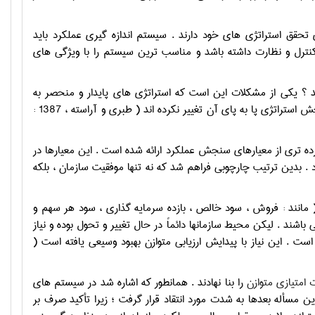
 تحقق استراتژي هاي خود دارند . سيستم اندازه گيري عملکرد بايد
نترل و نظارت داشته باشد و مناسب ترين سيستم را با ويژگي هاي
د ؟ يکي از مشکلات اين است که استراتژي هاي پايدار و منحصر به
فردي که سازمان ها به وسيله آن ارزش آفريني مي کنند در حال تغييراند ، ولي ابزار سنجش استراتژي پا به پاي آن تغيير نکرده اند ( طبري و آراسته ، 1387 :
ه تري از معيارهاي سنجش عملکرد ارائه شده است . اين معيارها در
 . بدين ترتيب چارچوبي فراهم شد که نه تنها موفقيت سازمان ، بلکه
 مانند : فروش ، سود خالص ، بازده سرمايه گذاري ، سود هر سهم و
 باشند . ليکن محيط سازمانها دائماً در حال تغيير و تحول بوده و نياز
 است . اين نياز با پيدايش ارزيابي متوازن بهبود وسيعي يافته است (
 امتيازي متوازن
را بنا نهادند . همانطور که اشاره شد در سيستم هاي
اين مسأله بعدها به شدت مورد انتقاد قرار گرفت ؛ زيرا تأکيد صرف بر