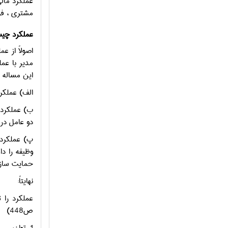
عملکرد مالي
مشتري ، فراي
عملکرد چی
اصولاً از ع
مدیر با عم
این مساله 
الف) عملکرد
ب) عملکرد،
دو عامل در
پ) عملکرد،
وظیفه را د
حمایت سازما
نهایتاً:
ص448)