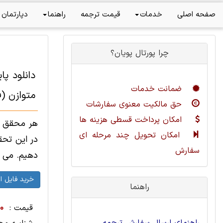
صفحه اصلی
خدمات
قیمت ترجمه
راهنما
دپارتمان 
چرا پورتال پویان؟
دانلود پ
ضمانت خدمات
متوازن (فایل
حق مالکیت معنوی سفارشات
امکان پرداخت قسطی هزینه ها
هر محقق و
امکان تحویل چند مرحله ای
در این تحق
سفارش
دهيم. می توان
راهنما
قیمت :
00