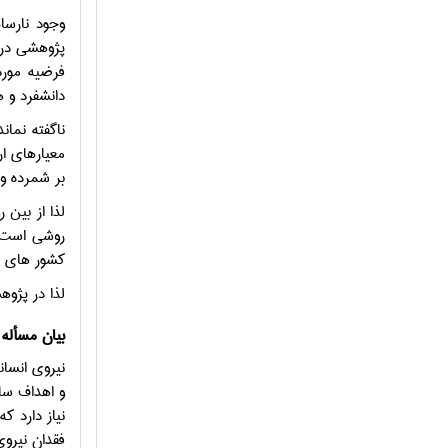
وجود نارسا
فرضيه مورد
دانشفرد و همکاران 
معيارهاي ار
بر شمرده و اص
لذا از بين
روشي است ک
کشور هاي مختل
لذا در پژو
بيان مسأله
نيروي انسان
و اهداف ساز
نياز دارد ك
فقدان نيروي