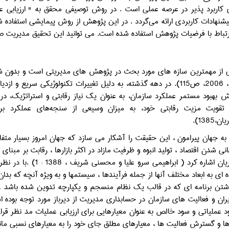
 كاربرد پذير در عرصه عملي است . در روش توصيفي محقق به " ارزيابي ع
يشنهادات كاربردي ارائه مي‌گردد . در اين پژوهش از روش پيمايشي استفاده 
تباط با فرضيات پژوهش استفاده شده است. می توانید این تحقیق مدیریت ص
 از مهمترين سازه هاي مورد بحث در پژوهش هاي مديريتي است و بدون 
(مگینسون ، 2006، ص115). در دهه گذشته، به دلیل تغییرات تکنولوژیکی
ش بهبود مستمر عملکرد سازمان، به عنوان یک نیاز رقابتی و استراتژیک، در ب
 تقویت مزیت رقابتی خود، به میزان وسیعی از سنجه‌های عملکرد برای
1385).
 به جهان پيرامون ، اين حقيقت را آشکار مي سازد که جهان امروز بسيار متف
 شدن اقتصاد ، توليد انبوه و ظرفيت مازاد در اکثر بازارها ، رقابت بر مبناي ز
افزون مشتريان اشاره ک
ه اي به ابعاد مختلف آنها از جمله فرآيندها ، سيستمها و به ويژه آنچه که ب
ران و فعاليت هاي سازمان در حسابداري مديريت از ديرباز مورد توجه بوده ا
عملياتي و سود خالص به عنوان معيارهايي براي ارزيابي عمليات مد نظر قرار
 و گسترش فعاليت ها ، معيارهاي مطلق جاي خود را به معيارهاي نسبي مانند بازگشت 