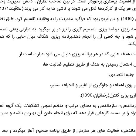
ا از اهمیت بیشتری برخوردار است. در بین صاحب نظران ، دانش مدیریت وحدت
هر یک از کارکردها قائل می شوند یا ناشی ها به کار می برند.(علاقبند،1371،ص13)
ل پنج کارکرد می باشد:
امه ریزی: برنامه ریزی، تصمیم گیری را نیز در بر میگیرد. به عبارتی یعنی ت
م شود و چه کسی آن را انجام دهد.برنامه ریزی، شکاف میان جایی را که هم
کند.
ت هدف هایی که در هر برنامه ریزی دنبال می شود عبارت است از:
ش احتمال رسیدن به هدف از طریق تنظیم فعالیت ها،
جنبه اقتصادی،
 روی اهداف و جلوگیری از تغییر و انحراف مسیر،
ی برای کنترل(رضائیان،1390).
ماندهی؛ سازماندهی به معنای مرتب و منظم نمودن تشکیلات یک گروه انسانی
فراد را بر مسند کارهایی قرار دهد که برای انجام دادن آن بهترین باشند و بدی
ماندهی؛ فعالیت های هر سازمان از طریق برنامه صحیح آغاز میگردد و بعد 