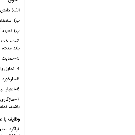
1-توان:
الف) دانش 
ب) استعداد 
پ) تجربه ک
2-شناخت ش
بلند مدت، ک
3-حمایت سازمانی: منظور حمایتی است که برای انجام موفقیت آمیز کار به آن نیاز است. مثل بودجه کافی، تجهیزات و امکانات و ...
4-تمایل یا انگیزش: انگیزه جهت اتمام کار به بهترین نحو آن، لازم و ضروری است.
5-بازخورد عملکرد: یک فرآیند بازخورد و مؤثر، نیروها را در جریان کارشان قرار می دهد و آنهارا به نقاط ضعف و قوت کار آگاه می سازد.
6-اعتبار: نیروها باید مطمئن باشند تصمیمات آنها درباره امور از طرف مراجع قانونی حمایت و پشتیبانی خواهد شد.
7-سازگاری
باشند. تمام 
وظایف یا ع
فراگرد مدیر