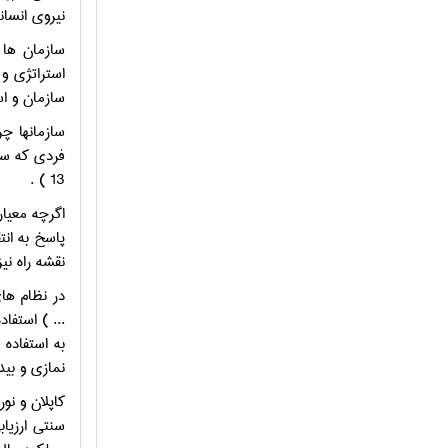
نيروي انسا
سازمان ها 
استراتژي و
سازمان و استرات
سازمانها چ
13 ) .
اگرچه معيا
پاسخ به انت
نقشه راه نيز
در نظام ها
... ) استفا
به استفاده 
نمازي و بيدگلي ، 91
کاپلان و نورتون در سال 1992 يک روش 
سنتي ارزياب