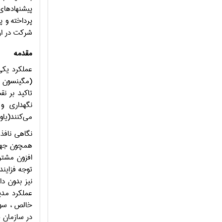
پيشنهادهاي
پرداخته و پ
شرکت در ار
مقدمه
عملكرد يكي
تاکید بر نق
نگهداری و
می‌کنند(یاوریان،
نگاهي نافذ
همچون جهاني
توجه فزايند
عملکرد مدي
خالص ، سود 
در سازمان ها