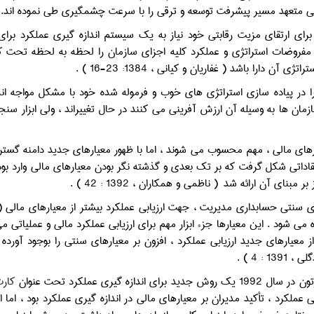
ني متعهد مسير پيشرفت توسعه و ترقي را با سرعت چشمگيري طي نموده اند.
براي ارتقاي مزيت رقابتي خود نياز به يک سيستم اندازه گيري عملکرد براي
 مفروضات استراتژي و عملکرد کليه اجزاي سازمان را لحظه به لحظه تحت ک
ژي آن دارا باشد ( غفاريان و کياني ، 1384: 23-16 ) .
را در پياده سازي استراتژي هاي خوب و فرموله شده خود با مشکل مواجه ان
رهاي مالي ، مهم محسوب مي شوند ، اما با ظهور معيارهاي جديد دامنه گسترد
قاداتي شکل گرفت که بر تک بعدي و گذشته نگر بودن معيارهاي مالي وارد بود
 بر مبناي آن ارائه شد
( ناظمي و همکاران ، 1392 : 42 ) .
ي سنتي حسابداري مديريت ، جهت ارزيابي عملکرد بيشتر از معيارهاي مالي (
ده مي شود . اين معيارها جزء ابزار مهم براي ارزيابي عملکرد مالي و عملياتي مي
از معيارهاي جديد ارزيابي عملکرد ، افزون بر معيارهاي سنتي را بوجود آورده
13 : 4 ) .
جديد براي اندازه گيري عملکرد تحت عنوان
کارت
ي عملکرد ، تأکيد مديران بر معيارهاي مالي در اندازه گيري عملکرد بود ، اما 