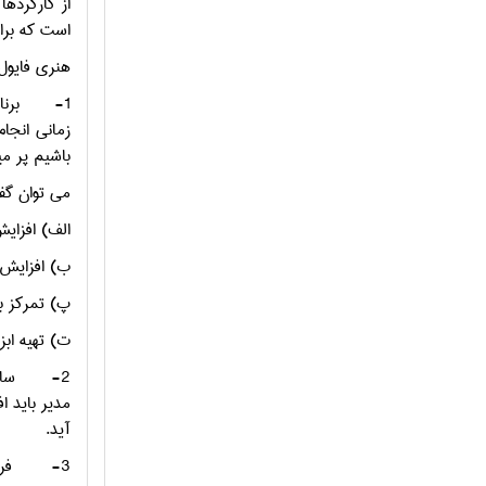
از کارکرده
است که برای 
هنری فایول (1916) اولین فردی بود که فراگرد مدیریت را به وظایف تقسیم کرد. طبق نظر او رفتار اداری شام
1-
برن
زمانی انجا
باشیم پر می
می توان گف
الف) افزای
ب) افزایش 
پ) تمرکز بر
ت) تهیه ابزار
2-
ساز
مدیر باید ا
آید.
3-
فر