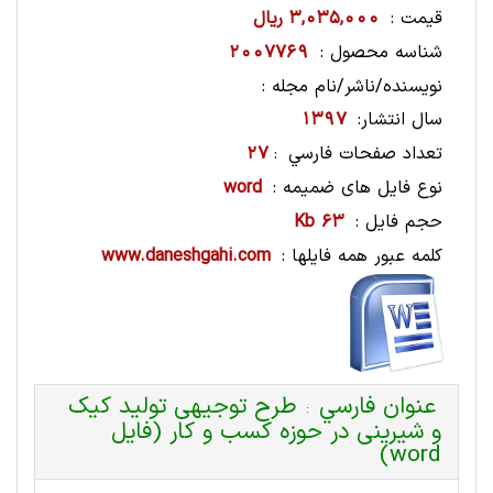
قیمت :
3,035,000 ریال
شناسه محصول :
2007769
نویسنده/ناشر/نام مجله :
سال انتشار:
1397
تعداد صفحات فارسي
27
:
نوع فایل های ضمیمه :
word
حجم فایل :
63 Kb
کلمه عبور همه فایلها :
www.daneshgahi.com
عنوان فارسي
طرح توجیهی تولید کیک
:
و شیرینی در حوزه کسب و کار (فایل
word)