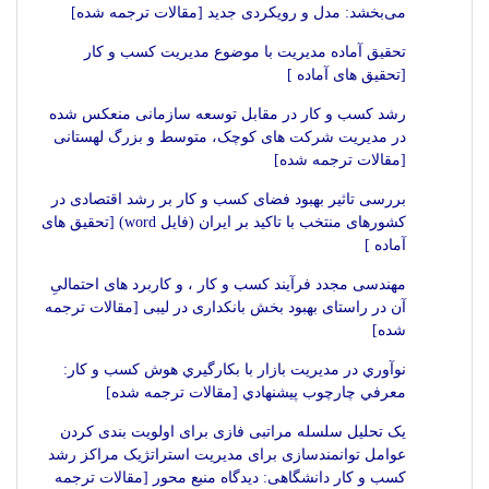
می‌بخشد: مدل و رویکردی جدید [مقالات ترجمه شده]
تحقیق آماده مدیریت با موضوع مدیریت کسب و کار
[تحقیق های آماده ]
رشد کسب و کار در مقابل توسعه سازمانی منعکس شده
در مدیریت شرکت های کوچک، متوسط و بزرگ لهستانی
[مقالات ترجمه شده]
بررسی تاثیر بهبود فضای کسب و کار بر رشد اقتصادی در
کشورهای منتخب با تاکید بر ایران (فایل word) [تحقیق های
آماده ]
مهندسی مجدد فرآیند کسب و کار ، و کاربرد های احتمالیِ
آن در راستای بهبود بخش بانکداری در لیبی [مقالات ترجمه
شده]
نوآوري در مديريت بازار با بکارگيري هوش کسب و کار:
معرفي چارچوب پيشنهادي [مقالات ترجمه شده]
یک تحلیل سلسله‏ مراتبی فازی برای اولویت‏ بندی کردن
عوامل توانمندسازی برای مدیریت استراتژیک مراکز رشد
کسب و کار دانشگاهی: دیدگاه منبع‏ محور [مقالات ترجمه