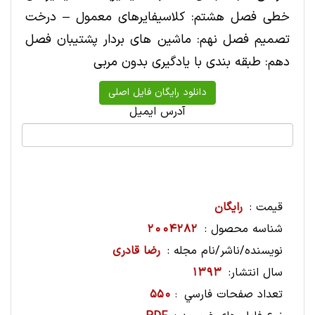
خطی فصل هشتم: کلاسیفایرهای معمول – درخت
تصمیم فصل نهم: ماشین های بردار پشتیبان فصل
دهم: طبقه بندی با یادگیری بدون مربی
آدرس ایمیل
قیمت :
رایگان
شناسه محصول :
2004282
نویسنده/ناشر/نام مجله :
رضا قادری
سال انتشار:
1393
تعداد صفحات فارسي
550
: