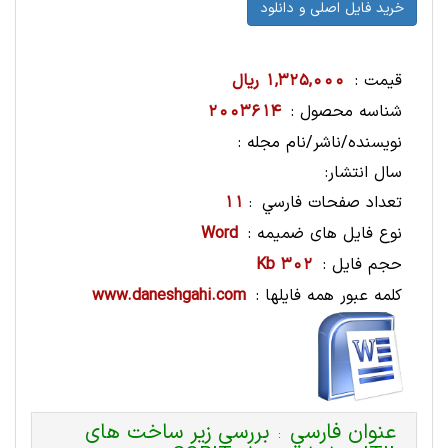
قیمت :
1,325,000 ریال
شناسه محصول :
2003614
نویسنده/ناشر/نام مجله :
سال انتشار:
تعداد صفحات فارسي
11
:
نوع فایل های ضمیمه :
Word
حجم فایل :
302 Kb
کلمه عبور همه فایلها :
www.daneshgahi.com
عنوان فارسي
بررسی زیر ساخت های
: