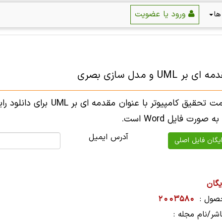
ورود یا عضویت
ها
ر UML و مدل سازی بصری
در این قسمت تحقیق کامپیو
آدرس ایمیل
یگان
صول :
2003580
شر/نام مجله :