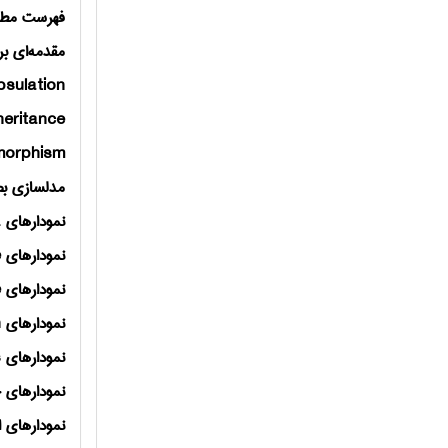
فهرست مطا
مقدمه‌ای بر
sulation
heritance
morphism
مدلسازی ب
نمودارهای
L
نمودارهای
e
نمودارهای
e
نمودارهای
n
نمودارهای
s
نمودارهای 
نمودارهای ا