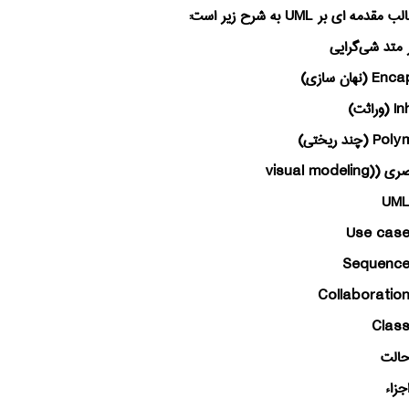
لب مقدمه ای بر
UML
به شرح زیر است:
 متد شی‌گرایی
Encap
(نهان سازی)
In
(وراثت)
Poly
(چند ریختی)
صری (
visual modeling)
UM
Use cas
Sequenc
Collaboratio
Clas
حالت
جزاء