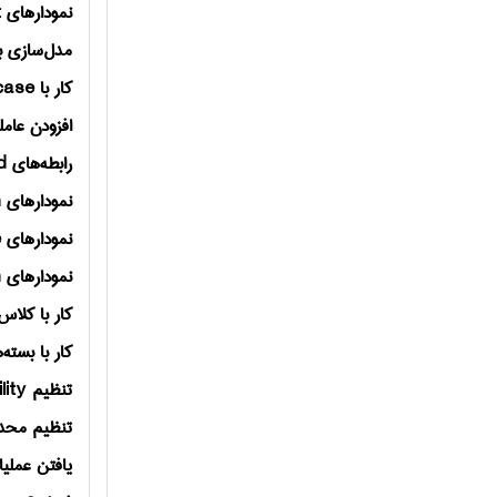
نمودارهای
t
مدل‌سازی بص
كار با
case
افزودن عامله
رابطه‌های
d
نمودارهای
n
نمودارهای
e
نمودارهای
n
كار با كلاس
كار با بسته‌ه
تنظیم
lity
تنظیم محد
یافتن عملیات