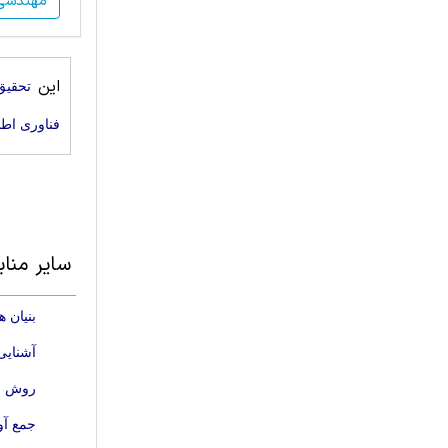
مهندسی 
این
تحقیق 
فناوری اطل
سایر منابع مهند
بنیان 
آشنایی با UML [تحقیق 
روش متا مدلی
جمع آو