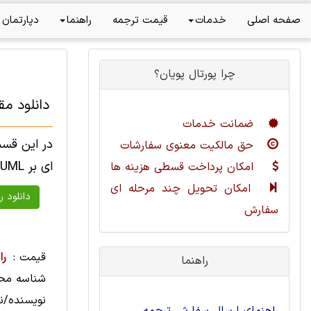
صفحه اصلی
خدمات
قیمت ترجمه
راهنما
دپارتمان 
چرا پورتال پویان؟
دانلود مقدمه ای ب
ضمانت خدمات
حق مالکیت معنوی سفارشات
ای بر UML به صورت فایل Word است.
امکان پرداخت قسطی هزینه ها
امکان تحویل چند مرحله ای
سفارش
قیمت :
را
راهنما
شناسه مح
نویسنده/نا