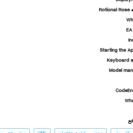
Deploy
ه
Rotional Rose
Wh
EA
In
Starting the Ap
Keyboard s
Model ma
CodeEng
Wha
بع