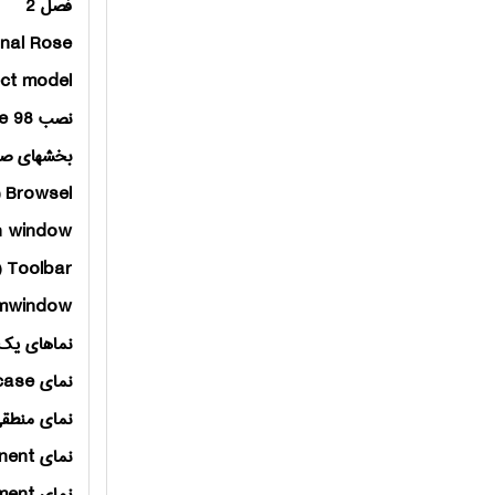
فصل 2
onal Rose
ct model
نصب
e 98
بخشهای صف
Browsel
(
n window
Toolbar
(ن
amwindow
نماهای یك
نمای
case
نمای منطقی
نمای
nent