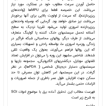
حاصل آوردن سرعت مطلوب خود در عملكرد، مورد نياز
مي‌باشد. اين خصيصه قطعا براي
MPU
ها (واحدهاي
ريزپردازنده)، كه سرعت از اولويت بالايي براي آنها برخوردار
مي‌باشد، نيز صادق خواهد بود. گرمايي كه بوسيله واحدهاي
ريزپردازنده امروزي توليد مي‌شود تقريبا نزديك به سطح
آستانه تحمل سيستمهاي خنك كننده يا كولينگ متعارف
مي‌باشد. از طرف ديگر، روالهاي محاسباتي شبكه فراگير در
زندگي روزمره امروزي ما، بواسطه راحتي و تسهيلات بسياري
كه اين روالها فراهم مي‌آورند، بعنوان يك واقعيت تلقي
شده‌اند. شاخص مشهود اين رويه را مي‌توان در افزايش تعداد
تلفنهاي موبايل، ديكشنريهاي الكترونيكي، مجموعه بازيها و
سيستمهاي دستيار ديجيتال شخصي (
PDA
ها)، در نظر
گرفت. در اين سيستمها، امر كاهش توان مصرفي تا حد
ممكن جهت افزايش طول عمر باطري از جمله ضروريات و
الزامات حتمي بشمار مي‌آيد.
فهرست مطالب این
تحقیق آماده برق
با موضوع ادوات
SOI
به شرح زیر است:
مقدمه