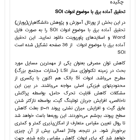
چکیده
تحقیق آماده برق
با موضوع ادوات
SOI
در این بخش از پورتال آموزش و پژوهش دانشگاهیان(پویان)
تحقیق آماده برق
با موضوع ادوات
SOI
را به صورت فایل
Word
و اسلایدهای پاورپوینت دانلود نمایید. این
تحقیق
آماده برق
با موضوع ادوات
از 36 صفحه تشکیل شده است
SOI
كاهش توان مصرفي بعنوان يكي از مهمترين مسايل مورد
بحث در زمينه تكنولوژي مدار
LSI
(مدارات مجتمع بزرگ)
مطرح مي‌باشد. ادوات
Si
بالك هم اكنون با يكسري از
محدوديتهاي فيزيكي اصلي مواجه مي‌باشند. در بين اين
مشكلات كاهش قابليت تحرك حامل، بواسطه پراكنش
ناخالصي، افزايش جريان تونلينگ گيت، بواسطه نازكتر شدن
عايق گيت و افزايش ميزان نشتي پيوند
p-n
بعلت كاهش
سطح پيوند، بچشم مي‌خوردند. اين رويه‌ها باعث خواهد شد
تا روال تعيين مقياس متعارف از امكان‌پذيري كمتر و كمتري
برخوردار شود. در نتيجه، ولتاژ اعمالي بيش از آن چيزي
خواهد شد كه براي ادوات كاهش مقياس داده شده، جهت