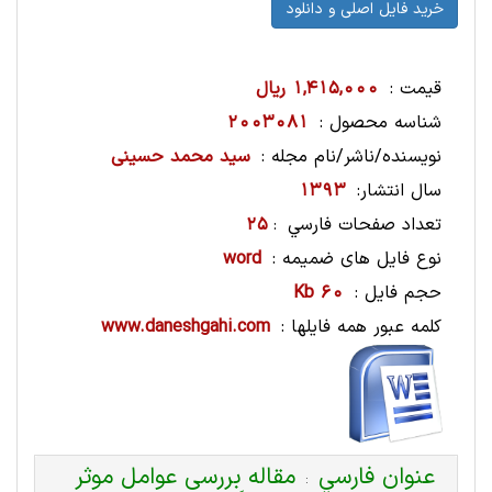
قیمت :
1,415,000 ریال
شناسه محصول :
2003081
نویسنده/ناشر/نام مجله :
سید محمد حسینی
سال انتشار:
1393
تعداد صفحات فارسي
25
:
نوع فایل های ضمیمه :
word
حجم فایل :
60 Kb
کلمه عبور همه فایلها :
www.daneshgahi.com
عنوان فارسي
مقاله بررسی عوامل موثر
: