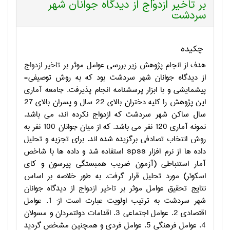
بر تاخیر ازدواج از دیدگاه جوانان شهر
سردشت
چکیده
هدف‏ از انجام پژوهش زیر بررسی عوامل موثر بر
تاخیر ازدواج
از دیدگاه جوانان شهر سردشت بود که به روش توصیفی-
پیشمایشی و با ابزار پرسشنامه انجام پذیرفت. جامعه آماری
این پژوهش را کلیه دختران بالای 22 سال و پسران بالای 27
سال ساکن شهر سردشت که ازدواج نکرده اند، می باشد.
نمونه آماری 120 نفر می باشد. که از میان جوانان 100 نفر به
روش انتخاب تصادفی برگزیده شده اند. براى
تجزيه
و
تحليل
داده ها از نرم افزار
spss
استفاده شد و داده ها با شاخص
آمار استنباطی (آزمون ضریب همبستگی پیرسون و کای
اسکوئر) مورد تحلیل قرار گرفت. به طور خلاصه بر اساس
نتایج تحقیق عوامل موثر بر
تاخیر ازدواج
از دیدگاه جوانان
شهر سردشت به ترتیب اولویت عبارت است از: 1. عوامل
اقتصادی 2. عوامل اجتماعی 3. اقدامات دولتمردان و مسولان
4. عوامل فرهنگی 5. عوامل فردی و همچنین مشخص گردید