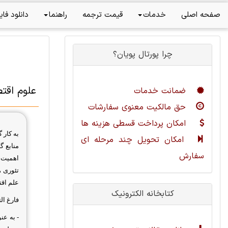
صفحه اصلی
خدمات
قیمت ترجمه
راهنما
دانلود فای
چرا پورتال پویان؟
علوم اقت
ضمانت خدمات
حق مالکیت معنوی سفارشات
امکان پرداخت قسطی هزینه ها
به کار 
امکان تحویل چند مرحله ای
منابع گ
سفارش
اهمیت 
تئوری ه
علم اقت
کتابخانه الکترونیک
فارغ ال
- به ع