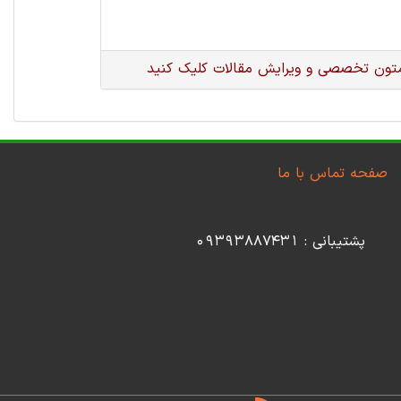
متون تخصصی و ویرایش مقالات کلیک کنید
صفحه تماس با ما
پشتیبانی : 09393887431