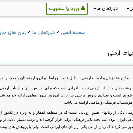
ورود یا عضویت
ل
دپارتمان ها
صفحه اصلی
>
دپارتمان ها
>
زبان های خا
بیات ارمنی
ایجاد
رشته زبان و ادبیات ارمنی
به دلیل قدمت روابط ایران و ارمنستان و همچنین و
رشته زبان و ادبیات ارمنی
تربيت افرادى است که براى تدریس زبان و ادبيات ارمنى 
ئورى است و تعدادى دروس تربيتى نيز براى آموزش فنون معلمى ارائه خواهد شد.
 مؤسسات فرهنگى و مذهبى ارامنه مى‌باشد
.
منی یکی از زبانهای هندو اروپایی است که در منطقه قفقاز و به ویژه در کشور ارم
ی ایران بوده اند، تحت تاثیر فرهنگ ایرانی قرار گرفته اند و درصد بسیار بالایی از 
صور می-کردند که زبان ارمنی یکی از زبان های ایرانی است، ولی با پژوهش های بیشتر