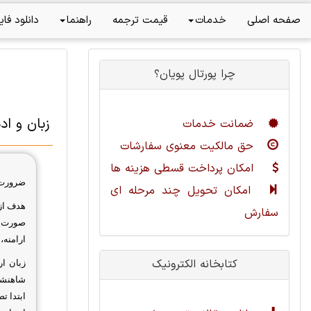
صفحه اصلی
خدمات
قیمت ترجمه
راهنما
دانلود فای
چرا پورتال پویان؟
زبان و اد
ضمانت خدمات
حق مالکیت معنوی سفارشات
امکان پرداخت قسطی هزینه ها
ضرورت 
امکان تحویل چند مرحله ای
هدف از
سفارش
صورت ت
ارامنه،
کتابخانه الکترونیک
زبان ار
شاهنشاه
ابتدا ت