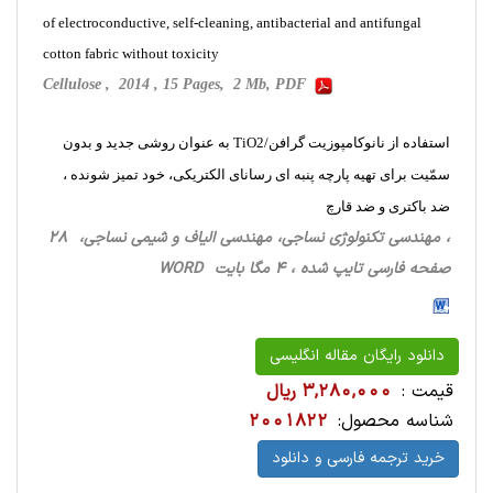
of electroconductive, self-cleaning, antibacterial and antifungal
cotton fabric without toxicity
Cellulose , 2014 , 15 Pages, 2 Mb, PDF
استفاده از نانوکامپوزیت گرافن/TiO2 به عنوان روشی جدید و بدون
سمّیت برای تهیه پارچه پنبه ای رسانای الکتریکی، خود تمیز شونده ،
ضد باکتری و ضد قارچ
، مهندسی تکنولوژی نساجی، مهندسی الیاف و شیمی نساجی، 28
صفحه فارسی تایپ شده ، 4 مگا بایت WORD
دانلود رایگان مقاله انگلیسی
قیمت :
3,280,000 ریال
شناسه محصول:
2001822
خرید ترجمه فارسی و دانلود