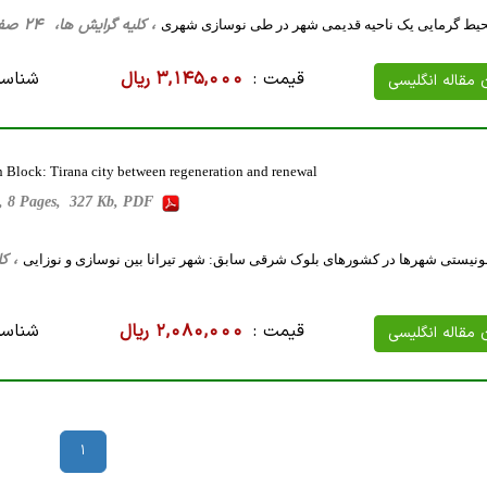
، کلیه گرایش ها، 24 صفحه فارسی تایپ شده ، 3 مگا بایت WORD
محیط گرمایی یک ناحیه قدیمی شهر در طی نوسازی شهری
قیمت :
3,145,000 ریال
شناسه
ن مقاله انگلیسی
n Block: Tirana city between regeneration and renewal
2 , 8 Pages, 327 Kb, PDF
، کلیه گرا
ونیستی شهرها در کشورهای بلوک شرقی سابق: شهر تیرانا بین نوسازی و نوزایی
قیمت :
2,080,000 ریال
شناسه
ن مقاله انگلیسی
1