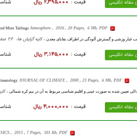
قیمت :
2,395,000 ریال
شناسه
ن مقاله انگلیسی
und Mine Tailings
Atmosphere , 2016 , 20 Pages, 6 Mb, PDF
، کلیه گرایش ها، 26 صفحه فارسی تایپ شده ، 6 مگا بایت WORD
یب غبار وزشی و گسترش آلودگی در اطراف بقایای معدن
قیمت :
3,145,000 ریال
شناسه
ن مقاله انگلیسی
limatology
JOURNAL OF CLIMATE , 2000 , 23 Pages, 6 Mb, PDF
، کلیه گرایش ه
لی تعیین شده به صورت عینی و اقلیم شناسی مربوط به آن در نیم کره شمالی
قیمت :
4,000,000 ریال
شناسه
ن مقاله انگلیسی
CS , 2015 , 7 Pages, 501 Kb, PDF