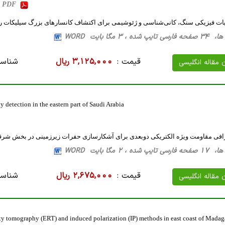
b, PDF
ت فیزیکی سنگ، کانی‌شناسی و ژئوشیمی برای اکتشاف کانسارهای بزرگ سیلیکات روی
، 3 مگا بایت WORD
قیمت :
3,125,000 ریال
شناسه
ن مقاله انگلیسی
y detection in the eastern part of Saudi Arabia
رافی مقاومت ویژه الکتریکی دوبعدی برای آشکارسازی حفرات زیرزمینی در بخش ش
، 2 مگا بایت WORD
قیمت :
2,675,000 ریال
شناسه
ن مقاله انگلیسی
tivity tomography (ERT) and induced polarization (IP) methods in east coast of Madag