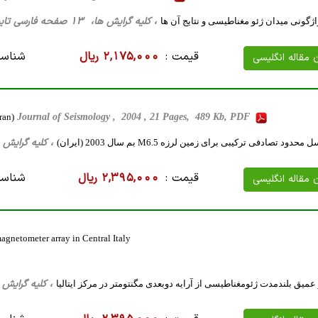
، کلیه گرایش ها، 13 صفحه فارسی تایپ شده ، 447 کیلو بایت WORD
اژگونی میدان ژئو مغناطیسی و نتایج آن ها
قیمت :
2,175,000 ریال
شناسه
ن مقاله انگلیسی
ran)
Journal of Seismology , 2004 , 21 Pages, 489 Kb, PDF
، کلیه گرایش ها، 36 صفحه فارسی تایپ شده ، 
 تصادفی ترکیبی برای زمین لرزه M6.5 بم سال 2003 (ایران)
قیمت :
2,395,000 ریال
شناسه
ن مقاله انگلیسی
gnetometer array in Central Italy
، کلیه گرایش ها، 10 صفحه فارسی تایپ شده ،
عمیق بلندمدت ژئومغناطیسی از آرایه دوبعدی مگنتومتر در مرکز ایتالیا