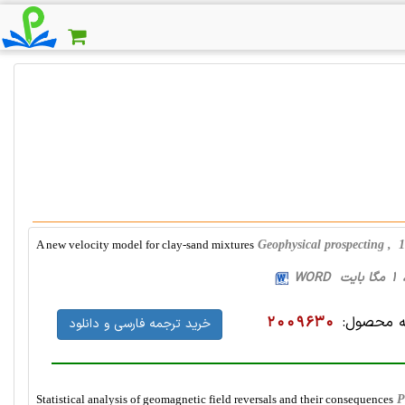
A new velocity model for clay-sand mixtures
Geophysical prospecting ,
 محصول:
2009630
خرید ترجمه فارسی و دانلود
Statistical analysis of geomagnetic field reversals and their consequences
P