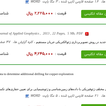
، 3 مگا بایت WORD
قیمت :
2,225,000 ریال
شناسه
ن مقاله انگلیسی
ournal of Applied Geophysics , 2013 , 22 Pages, 5 Mb, PDF
، کلیه گرایش ها، 47 صفحه فارسی تایپ شده ، 4 مگا بایت WORD
دید در روش تصویربرداری ژئوالکتریکی جریان مستقیم
قیمت :
4,245,000 ریال
شناسه
ن مقاله انگلیسی
ta to determine additional drilling for copper exploration
ی مختلف ژئوفیزیکی با داده‌های زمین‌شناسی و ژئوشیمیایی برای تعیین حفاری‌های ت
، 5 مگا بایت WORD