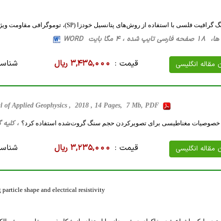
سی با استفاده از روش‌های پتانسیل خودزا (SP)، توموگرافی مقاومت ویژه (ERT) و پلاریزاسیون القایی (IP)
، 4 مگا بایت WORD
قیمت :
3,435,000 ریال
شناسه
ن مقاله انگلیسی
l of Applied Geophysics , 2018 , 14 Pages, 7 Mb, PDF
، کلیه گرایش ها، 38 ص
از خصوصیات مغناطیسی برای تصویرکردن حجم سنگ گروت‌‌‌شده استفاده کرد؟
قیمت :
3,235,000 ریال
شناسه
ن مقاله انگلیسی
particle shape and electrical resistivity