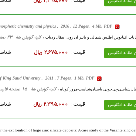
قیمت :
2,395,000 ریال
شناسه
ن مقاله انگلیسی
mospheric chemistry and physics , 2016 , 12 Pages, 4 Mb, PDF
، کلیه گرایش ها، 23 صفحه فارسی تایپ شده ، 2 مگا بایت WORD
نات اقیانوس اطلس شمالی و تاثیر آن روی انتقال ردیاب
قیمت :
2,675,000 ریال
شناسه
ن مقاله انگلیسی
f King Saud University , 2011 , 7 Pages, 1 Mb, PDF
، کلیه گرایش ها، 15 صفحه فارسی تایپ شده ، 2 مگا بایت WORD
تان‌شناسی-پی‌جویی باستان‌شناسی-مرور کوتاه
قیمت :
2,395,000 ریال
شناسه
ن مقاله انگلیسی
the exploration of large zinc silicate deposits: A case study of the Vazante zinc d