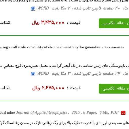
یدرولیکی اشباع شده خاکهای درشت دانه با استفاده از شکل ذره و مقاومت ویژه الک
، 2 مگا بایت WORD
قیمت :
3,435,000 ریال
شناسه
ن مقاله انگلیسی
zing small scale variability of electrical resistivity for groundwater occurrences
 ناپیوستگی های زمین شناسی در یک آبخیز گرانیتی: تحلیل تغییرپذیری کوچ مقیاسِ م
، 3 مگا بایت WORD
قیمت :
2,675,000 ریال
شناسه
ن مقاله انگلیسی
 coal mine
Journal of Applied Geophysics , 2015 , 8 Pages, 6 Mb, PDF
ای سه بعدی لرزه ای با قدرت تفکیک بالا برای رگه زغالی نازک در معدن زغالسنگ گوکی