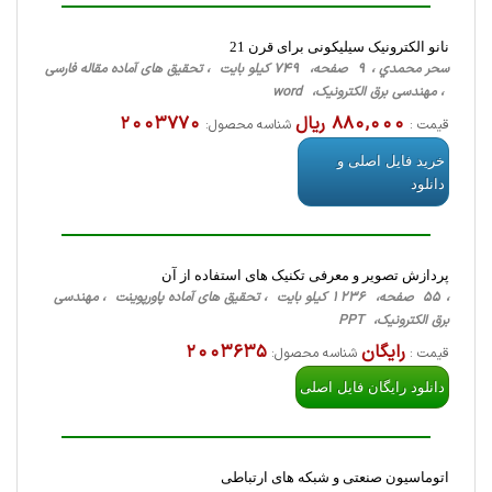
نانو الکترونیک سیلیکونی برای قرن 21
سحر محمدي ، 9 صفحه، 749 کیلو بایت ، تحقیق های آماده مقاله فارسی
، مهندسی برق الکترونیک، word
880,000 ریال
2003770
قیمت :
شناسه محصول:
خرید فایل اصلی و
دانلود
پردازش تصویر و معرفی تکنیک های استفاده از آن
، 55 صفحه، 1236 کیلو بایت ، تحقیق های آماده پاورپوینت ، مهندسی
برق الکترونیک، PPT
رایگان
2003635
قیمت :
شناسه محصول:
دانلود رایگان فایل اصلی
اتوماسيون صنعتی و شبكه های ارتباطی