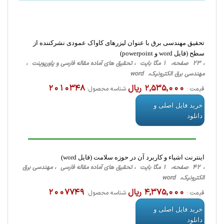
تحقیق مهندسی برق با عنوان لیزرهای کاواک عمودی نشرکننده از
سطح (فایل word و powerpoint)
، 23 صفحه، 1 مگا بایت ، تحقیق های آماده مقاله فارسی و پاورپوینت ،
مهندسی برق الکترونیک، word
2,535,000 ریال
2010348
قیمت :
شناسه محصول:
خرید فایل اصلی و
دانلود
اینترنت اشیاء و کاربرد آن در حوزه سلامت (فایل word)
، 42 صفحه، 1 مگا بایت ، تحقیق های آماده مقاله فارسی ، مهندسی برق
الکترونیک، word
4,375,000 ریال
2007749
قیمت :
شناسه محصول:
خرید فایل اصلی و
دانلود