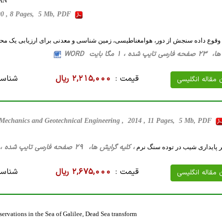
AN
000 , 8 Pages, 5 Mb, PDF
 وقوع داده سنجش از دور، هوامغناطیسی، زمین شناسی و معدنی برای ارزیابی یک مح
 1 مگا بایت WORD
قیمت :
2,215,000 ریال
شناسه
ن مقاله انگلیسی
 Mechanics and Geotechnical Engineering , 2014 , 11 Pages, 5 Mb, PDF
، کلیه گرایش ها، 29 صفحه فارسی تایپ شده ، 4 مگا بایت WORD
ر پایداری شیب در توده سنگ نرم
قیمت :
2,675,000 ریال
شناسه
ن مقاله انگلیسی
servations in the Sea of Galilee, Dead Sea transform