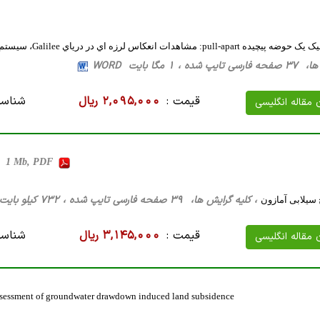
شاهدات انعکاس لرزه اي در درياي Galilee، سيستم ترانسفورم بحرالميت
 1 مگا بایت WORD
قیمت :
2,095,000 ریال
شناسه
ن مقاله انگلیسی
es, 1 Mb, PDF
، کلیه گرایش ها، 39 صفحه فارسی تایپ شده ، 732 کیلو بایت WORD
سیلابی آمازون
قیمت :
3,145,000 ریال
شناسه
ن مقاله انگلیسی
 assessment of groundwater drawdown induced land subsidence