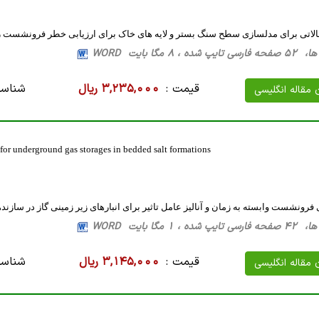
لاتی برای مدلسازی سطح سنگ بستر و لایه های خاک برای ارزیابی خطر فرونشست زم
 8 مگا بایت WORD
قیمت :
3,235,000 ریال
شناسه
ن مقاله انگلیسی
for underground gas storages in bedded salt formations
فرونشست وابسته به زمان و آنالیز عامل تاثیر برای انبارهای زیر زمینی گاز در سازنده
 1 مگا بایت WORD
قیمت :
3,145,000 ریال
شناسه
ن مقاله انگلیسی