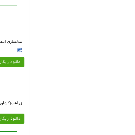
مدلسازی انتقا
دانلود رایگا
زراعت(كشاورز
دانلود رایگا