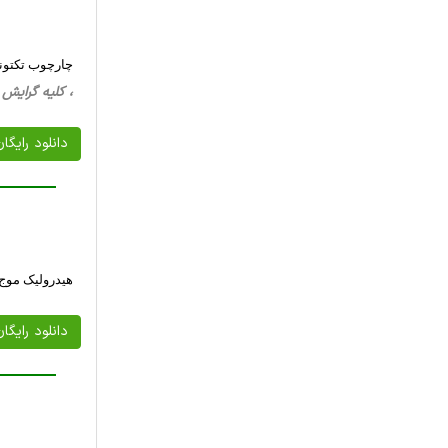
چارچوب تکتونيک يک حوضه پيچيده pull-apart: م
، کلیه گرایش ها، 37 صفحه فارسی تایپ شده ،
دانلود رایگا
هیدرولیک موج 
دانلود رایگا