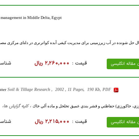
ty management in Middle Delta, Egypt
ل حل شونده در آب زیرزمینی برای مدیریت کیفی آبده کواترنری در دلتای مرکزی مصر
قیمت :
2,260,000 ریال
شناسه
ن مقاله انگلیسی
tter
Soil & Tillage Research , 2002 , 11 Pages, 190 Kb, PDF
، کلیه گرایش ها، 21 صفحه فارسی تایپ شده ، 143 کیلو بایت RD
ي، خاكورزي) حفاظتي و قشر بندي عميق تخلخل و ماده آلي خاك
قیمت :
2,215,000 ریال
شناسه
ن مقاله انگلیسی