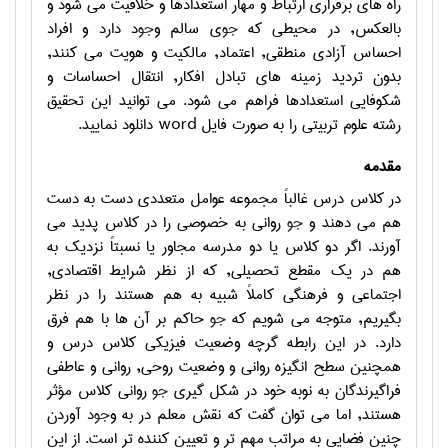
راه هاي برقراري ارتباط و مهار استعدادها و خلاقيت مي شود و
بالعکس, در محيطي که
جو
ي سالم و
جو
د دارد و افراد
احساس آزادي منطقي, اعتماد, مالکيت و هويت مي کنند,
بدون ترديد زمينه هاي تبادل افکار, انتقال احساسات و
شکوفايي استعدادها فراهم مي شود.
می توانید این تحقیق
رشته علوم تربیتی را به صورت فایل
word
دانلود نمایید.
مقدمه
در کلاس درس غالباً مجموعه عوامل متعددي دست به دست
هم مي دهند و
جو
رواني به خصوصي را در کلاس پديد مي
آورند. اگر دو کلاس يا دو مدرسه مجاور يا نسبتاً نزديک به
هم در يک مقطع تحصيلي, که از نظر شرايط اقتصادي,
اجتماعي و فرهنگي کاملاً شبيه به هم هستند را در نظر
بگيريم, متوجه مي شويم که
جو
حاکم بر آن ها با هم فرق
دارد. در اين رابطه گرچه وضعيت فيزيکي کلاس درس و
همچنين سطح انگيزه رواني و وضعيت روحي, رواني و عاطفي
فراگيرندگان به نوبه خود در شکل گيري
جو
رواني کلاس مؤثر
هستند, اما مي توان گفت که نقش معلم در به و
جو
د آوردن
چنين فضايي به مراتب مهم تر و تعيين کننده تر است. از اين