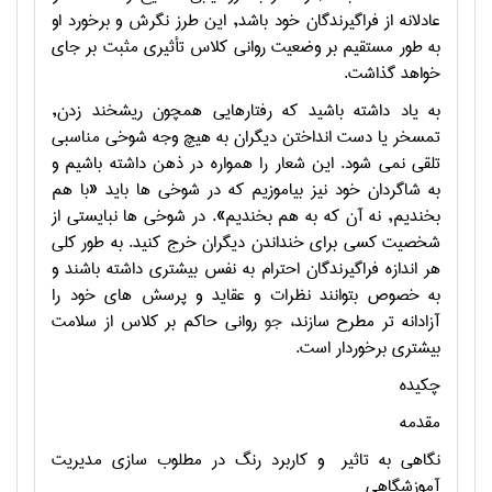
عادلانه از فراگيرندگان خود باشد, اين طرز نگرش و برخورد او
به طور مستقيم بر وضعيت رواني کلاس تأثيري مثبت بر جاي
خواهد گذاشت.
به ياد داشته باشيد که رفتارهايي همچون ريشخند زدن,
تمسخر يا دست انداختن ديگران به هيچ وجه شوخي مناسبي
تلقي نمي شود. اين شعار را همواره در ذهن داشته باشيم و
به شاگردان خود نيز بياموزيم که در شوخي ها بايد «با هم
بخنديم, نه آن که به هم بخنديم». در شوخي ها نبايستي از
شخصيت کسي براي خنداندن ديگران خرج کنيد. به طور کلي
هر اندازه فراگيرندگان احترام به نفس بيشتري داشته باشند و
به خصوص بتوانند نظرات و عقايد و پرسش هاي خود را
آزادانه تر مطرح سازند،
جو
رواني حاکم بر کلاس از سلامت
بيشتري برخوردار است.
چکیده
مقدمه
نگاهي به تاثير
و کاربرد رنگ در مطلوب سازی مديريت
آموزشگاهي