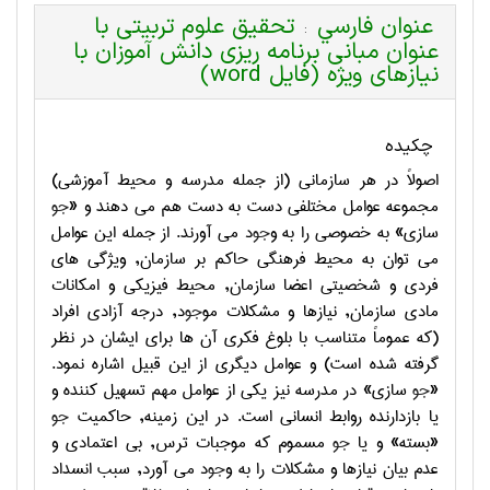
عنوان فارسي
تحقیق علوم تربیتی با
:
عنوان مبانی برنامه ریزی دانش آموزان با
نیازهای ویژه (فایل word)
چکیده
اصولاً در هر سازماني (از جمله مدرسه و محيط آموزشي)
مجموعه عوامل مختلفي دست به دست هم مي دهند و «
جو
سازي» به خصوصي را به و
جو
د مي آورند. از جمله اين عوامل
مي توان به محيط فرهنگي حاکم بر سازمان, ويژگي هاي
فردي و شخصيتي اعضا سازمان, محيط فيزيکي و امکانات
مادي سازمان, نيازها و مشکلات مو
جو
د, درجه آزادي افراد
(که عموماً متناسب با بلوغ فکري آن ها براي ايشان در نظر
گرفته شده است) و عوامل ديگري از اين قبيل اشاره نمود.
«
جو
سازي» در مدرسه نيز يکي از عوامل مهم تسهيل کننده و
يا بازدارنده روابط انساني است. در اين زمينه, حاکميت
جو
«بسته» و يا
جو
مسموم که موجبات ترس, بي اعتمادي و
عدم بيان نيازها و مشکلات را به و
جو
د مي آورد, سبب انسداد