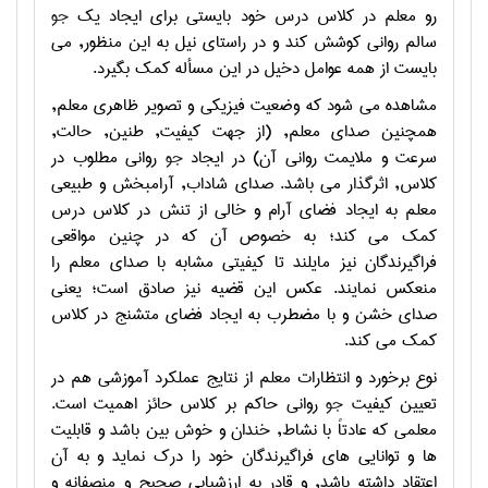
رو معلم در کلاس درس خود بايستي براي ايجاد يک
جو
سالم رواني کوشش کند و در راستاي نيل به اين منظور, مي
بايست از همه عوامل دخيل در اين مسأله کمک بگيرد.
مشاهده مي شود که وضعيت فيزيکي و تصوير ظاهري معلم,
همچنين صداي معلم, (از جهت کيفيت, طنين, حالت,
سرعت و ملايمت رواني آن) در ايجاد
جو
رواني مطلوب در
کلاس, اثرگذار مي باشد. صداي شاداب, آرامبخش و طبيعي
معلم به ايجاد فضاي آرام و خالي از تنش در کلاس درس
کمک مي کند؛ به خصوص آن که در چنين مواقعي
فراگيرندگان نيز مايلند تا کيفيتي مشابه با صداي معلم را
منعکس نمايند. عکس اين قضيه نيز صادق است؛ يعني
صداي خشن و با مضطرب به ايجاد فضاي متشنج در کلاس
کمک مي کند.
نوع برخورد و انتظارات معلم از نتايج عملکرد آموزشي هم در
تعيين کيفيت
جو
رواني حاکم بر کلاس حائز اهميت است.
معلمي که عادتاً با نشاط, خندان و خوش بين باشد و قابليت
ها و توانايي هاي فراگيرندگان خود را درک نمايد و به آن
اعتقاد داشته باشد, و قادر به ارزشيابي صحيح و منصفانه و