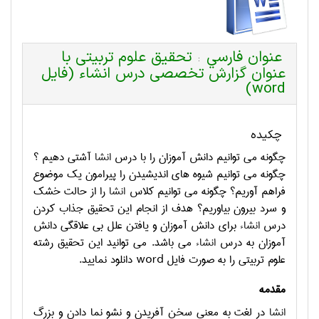
عنوان فارسي
تحقیق علوم تربیتی با
:
عنوان گزارش تخصصی درس انشاء (فایل
word)
چکیده
چگونه مي توانیم دانش آموزان را با درس
انشا
آشتي دهیم ؟
چگونه می توانیم شيوه های انديشيدن را پيرامون يک موضوع
فراهم آوریم؟ چگونه می توانیم کلاس
انشا
را از حالت خشک
و سرد بيرون بياوریم؟ هدف از انجام این تحقیق جذاب کردن
درس
انشا
ء برای دانش آموزان و یافتن علل بی علاقگی دانش
آموزان به درس
انشا
ء می باشد. می توانید این تحقیق رشته
علوم تربیتی را به صورت فایل
word
دانلود نمایید.
مقدمه
انشا
در لغت به معني سخن آفريدن و نشو نما دادن و بزرگ