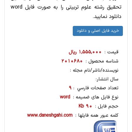
تحقیق رشته علوم تربیتی را به صورت فایل word
دانلود نمایید.
قیمت :
1,555,000 ریال
شناسه محصول :
2010680
نویسنده/ناشر/نام مجله :
سال انتشار:
تعداد صفحات فارسي
9
:
نوع فایل های ضمیمه :
word
حجم فایل :
90 Kb
کلمه عبور همه فایلها :
www.daneshgahi.com