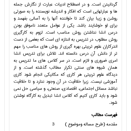
گردانيدن است. و در اصطلاح ادبيات عبارت از نگارش جمله
ها و عبارتهايي است که افکار و انديشه نويسنده را به صورتي
روشن و زيبا بيان کند تا خواننده آنها را به آساني بفهمد و
براي او خوشايند باشد. يکي از عوامل متعدد ناموفق بودن
درس
انشا
نداشتن روش مناسب است. لزوم به کارگيري
روش مطلوب در تدريس به اندازه اي است که بعضي از دست
اندرکاران علوم تربيتي بهره گيري از روش هاي مناسب را مهم
تر از دانش آن درس دانسته اند. تلاش براي تدريس
انشا
امري ضروري و لازم است. در سر کلاس هاي ما تدريس به
همان شيوه هاي سنتي تکرار مطالب گذشته است. و از
ديدگاه علوم تربيتي هر کاري که مکانيکي انجام شود کاري
آموزشي نيست. زيرا خلاقيت در آن وجود ندارد و تا خلاقيت
نباشد مسائل اجتماعي، اقتصادي، صنعتي، و سياسي حل نمي
شود و بايد کاري کنيم که کلاس
انشا
تبديل به کارگاه نوشتن
شود.
فهرست مطالب
مقدمه (طرح مساله وموضوع )
3