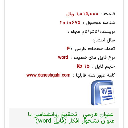
قیمت :
1,015,000 ریال
شناسه محصول :
2010675
نویسنده/ناشر/نام مجله :
سال انتشار:
تعداد صفحات فارسي
4
:
نوع فایل های ضمیمه :
word
حجم فایل :
15 Kb
کلمه عبور همه فایلها :
www.daneshgahi.com
عنوان فارسي
تحقیق روانشناسی با
:
عنوان نشخوار افکار (فایل word)