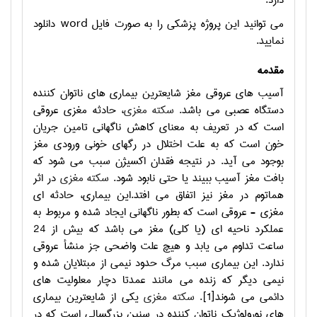
دارد.
می توانید این پروژه پزشکی را به صورت فایل
word
دانلود
نمایید.
مقدمه
آسیب های عروقی مغز شایعترین بیماری های ناتوان کننده
دستگاه عصبی می باشد.
سکته مغزی
، حادثه مغزی عروقی
است که در تعریف به معنای کاهش ناگهانی تامین جریان
خون است که به علت اختلال در رگهای خونی ورودی مغز
بوجود می آید. در نتیجه فقدان اکسیژن سبب می شود که
بافت مغز آسیب ببیند یا حتی نابود شود.
سکته مغزی
در اثر
هماتوم در مغز نیز اتفاق می افتد.اين بیماری، حادثه اي
مغزی - عروقی است که بطور ناگهانی ایجاد شده و مربوط به
عملکرد ناحیه ای (یا کلی) مغز می باشد که بیش از 24
ساعت تداوم می یابد و هیچ علت واضحی جز منشأ عروقی
ندارد. این بیماری سبب مرگ حدود نیمی از مبتلایان شده و
نیمی دیگر که زنده می مانند عمدتا دچار معلولیت های
دائمی می شوند[1].
سکته مغزی
یکی از شایعترین بیماری
های نورولوژیک ناتوان کننده در سنین بزرگسالی است که در