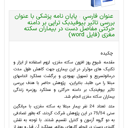
عنوان فارسي
پایان نامه پزشکی با عنوان
:
بررسی تاثیر بیوفیدبک تراپی بر دامنه
حرکتی مفاصل دست در بیماران سکته
مغزی (فایل word)
چکیده
مقدمه: شیوع روز افزون
سکته مغزی
، لزوم استفاده از ابزار و
تکنیک های موثرتر در این بیماری جهت کاهش طول مدت
درمانوتسریع و تسهیل بهبودی و برگشت عملکرد اندامهای
مبتلا را می طلبد. بنابراین،
پژوهش حاضر با هدف بررسی
تاثیر بیوفیدبک بر دامنه حرکتی و عملکرد روزمره زندگی
بیماران
سکته مغزی
انجام شد.
متد: تعداد 24 نفر بیمار مبتلا به
سکته مغزی
، با میانگین
سنی 75/54 در این پژوهش شرکت کردند، که بطور تصادفی
به دو گروه آزمون و کنترل تقسیم شدند. با توجه به نقش
کلیدی دست در انجام کارهای روزانه، عملکرد آن قبل و بعد از