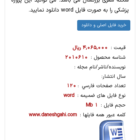
سکته مغزی بزرگسال می باشد. می توانید این پروژه
پزشکی را به صورت فایل word دانلود نمایید.
قیمت :
4,065,000 ریال
شناسه محصول :
2010610
نویسنده/ناشر/نام مجله :
سال انتشار:
تعداد صفحات فارسي
120
:
نوع فایل های ضمیمه :
word
حجم فایل :
1 Mb
کلمه عبور همه فایلها :
www.daneshgahi.com