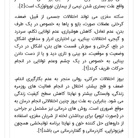
واقع علت بستری شدن نیمی از بیماران نورولوژیک است[2].
سکته مغزی
می تواند اختلالات جسمی از قبیل: ضعف،
کرختی عضلات صورت، بازو و پاها به خصوص در یک طرف
بدن، عدم تعادل، کاهش هوشیاری، عدم توانایی تکلم، سردرد
و گیجی، اختلالات بینایی، بی اختیاری ادرار و مدفوع، اشکال
در بلع، کرختی و سوزش قسمت های بدن، اشکال در درک
وضعیت و موقعیت، دو بینی و تاری دید و یا از دست دادن
بینایی به خصوص در یک چشم وعدم توانایی در انجام
حرکات ظریف گردد[1].
بروز اختلالات حرکتی، روانی منجر به عدم بکارگیری اندام،
ضعف و فلج بیشتر، اختلال در انجام فعالیت های روزمره
زندگی، وابستگی بیشتر و نهایتا کاهش سطح کیفیت زندگی
می شود. بنابراین به علت بروز چنین اختلالاتی انجام درمان به
موقع ضروری است. روش های درمانی نیز مشتمل بر جراحی
در (صورت لزوم) برای برداشتن لخته از شریان مغزی، استفاده
از داروهای حل کننده خون و نهایتا برنامه توانبخشی همچون
فیزیوتراپی، کاردرمانی و گفتاردرمانی می باشد[1].