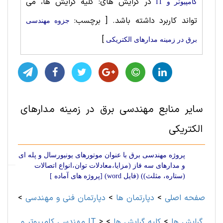
در گرایش های: کلیه گرایش ها، می
کامپیوتر و IT
تواند کاربرد داشته باشد.
[ برچسب:
جزوه مهندسی
]
برق در زمینه مدارهای الکتریکی
سایر منابع مهندسی برق در زمینه مدارهای
الکتریکی
پروژه مهندسی برق با عنوان موتورهای یونیورسال و پله ای
و مدارهای سه فاز (مزایا،معادلات توان،انواع اتصالات
(ستاره، مثلث)) (فایل word) [پروژه های آماده ]
صفحه اصلی
>
دپارتمان ها
>
دپارتمان فنی و مهندسی
>
گرایش ها
>
کلیه گرایش ها
>
>
مهندسی کامپیوتر و IT