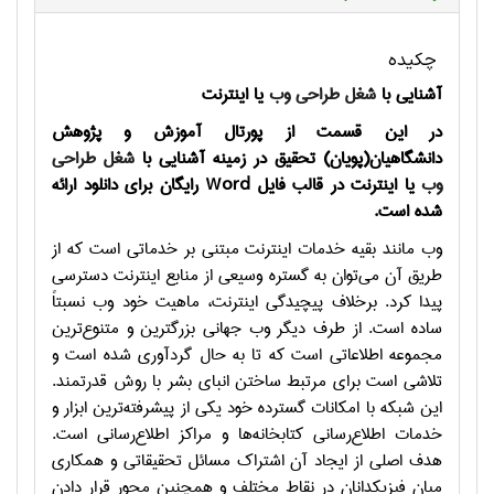
چکیده
آشنایی با
شغل طراحی وب
یا اینترنت
در این قسمت از پورتال آموزش و پژوهش
دانشگاهیان(پویان) تحقیق در زمینه آشنایی با
شغل طراحی
وب
یا اینترنت در قالب فایل
Word
رایگان برای دانلود ارائه
شده است.
وب مانند بقيه خدمات اينترنت مبتني بر خدماتي است كه از
طريق آن مي‌توان به گستره وسيعي از منابع اينترنت دسترسي
پيدا كرد. برخلاف پيچيدگي اينترنت، ماهيت خود وب نسبتاً
ساده است. از طرف ديگر وب جهاني بزرگترين و متنوع‌ترين
مجموعه اطلاعاتي است كه تا به حال گردآوري شده است و
تلاشي است براي مرتبط ساختن انباي بشر با روش قدرتمند.
اين شبكه با امكانات گسترده خود يكي از پيشرفته‌ترين ابزار و
خدمات اطلاع‌رساني كتابخانه‌ها و مراكز اطلاع‌رساني است.
هدف اصلي از ايجاد آن اشتراك مسائل تحقيقاتي و همكاري
ميان فيزيكدانان در نقاط مختلف و همچنين محور قرار دادن