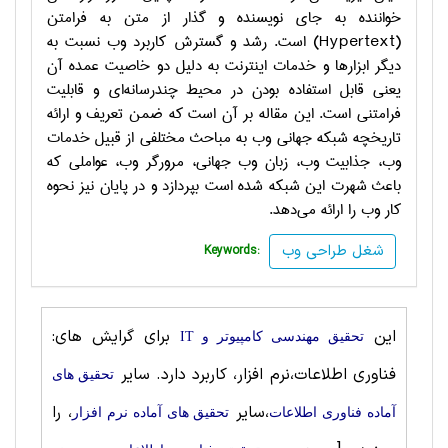
خواننده به جاي نويسنده و گذار از متن به فرامتن
(
Hypertext
) است. رشد و گسترش كاربرد وب نسبت به
ديگر ابزارها و خدمات اينترنت به دليل دو خاصيت عمده آن
يعني قابل استفاده بودن در محيط چندرسانه‌اي و قابليت
فرامتني است. اين مقاله بر آن است كه ضمن تعريف و ارائه
تاريخچه شبكه جهاني وب به مباحث مختلفي از قبيل خدمات
وب، جذابيت وب، زبان وب جهاني، مرورگر وب، عواملي كه
باعث شهرت اين شبكه شده است بپردازد و در پايان نيز نحوه
كار وب را ارائه مي‌دهد.
شغل طراحی وب
Keywords:
این
برای گرایش های:
تحقیق مهندسی کامپیوتر و IT
فناوری اطلاعات،نرم افزار، کاربرد دارد. سایر
تحقیق های
،سایر
، را
آماده فناوری اطلاعات
تحقیق های آماده نرم افزار