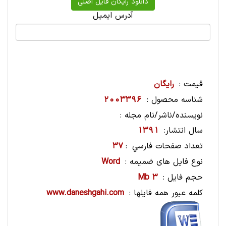
آدرس ایمیل
قیمت :
رایگان
شناسه محصول :
2003396
نویسنده/ناشر/نام مجله :
سال انتشار:
1391
تعداد صفحات فارسي
37
:
نوع فایل های ضمیمه :
Word
حجم فایل :
3 Mb
کلمه عبور همه فایلها :
www.daneshgahi.com