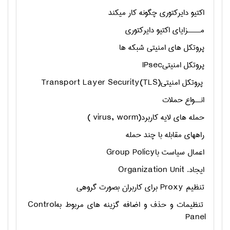
اکتیو دایرکتوری چگونه کار میکند
مــــزایای اکتیو دایرکتوری
پروتکل های امنیتی شبکه ها
پروتکل امنیتی
IPsec
پروتکل امنیتی
Transport Layer Security(TLS)
انــواع حملات
حمله های لایه کاربرد
( virus, worm)
راههای مقابله با چند حمله
اعمال سیاست با
Group Policy
ايجاد
Organization Unit .
تنظيم
Proxy
براي كاربران بصورت گروهي
تنظيمات و حذف و اضافه گزينه هاي مربوط به
Control
Panel