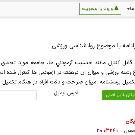
ورود یا عضویت
ها
یانامه با موضوع روانشناسی ورزشی
قابل كنترل مانند جنسيت آزمودني ها، جامعه مورد تحقيق، 
 رشته ورزشي و ميزان آن درهفته در آزمودني ها كنترل شده است
كميل پرسشنامه، ميزان صراحت و دقت افراد در هنگام تكميل پ
آدرس ایمیل
یگان
صول :
2003241