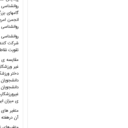
روانشناسي 
شركت كننده
تقويت نقاط
مقايسه ي م
غير ورزشكا
دختر ورزشك
دانشجويان د
دانشجويان 
غيرورزشكار،
ي ميزان ابر
متغير هاي ق
آن درهفته 
متغيرهاي غ