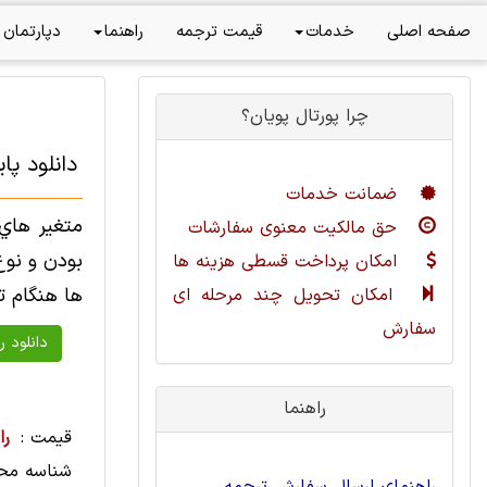
صفحه اصلی
خدمات
قیمت ترجمه
راهنما
دپارتمان 
چرا پورتال پویان؟
دانلود پا
ضمانت خدمات
متغير هاي 
حق مالکیت معنوی سفارشات
بودن و نوع
امکان پرداخت قسطی هزینه ها
ها هنگام ت
امکان تحویل چند مرحله ای
سفارش
راهنما
قیمت :
را
شناسه مح