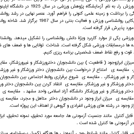
مورد پذيرش قرار گرفته است.
روانشناسي ورزشي يكي از
 ها درمسابقات ورزشي شكل گرفته است. شناخت توانايي ها و ضعف هاي شخ
 قوت و رفع نقاط ضعف شخصيتي برنامه ريزي كنيم.
يزان ابرازوجود ( قاطعيت ) بين دانشجويان دخترورزشكار و غيرورزشكار، مقا
ر، مقايسه ي ‍ امتناع از درخواست بين دانشجويان دختر ورزشكار و غير ور
ار و غير ورزشكار، . مقايسه ي شروع برقراري روابط اجتماعي بين دانشجويان
ختر ورزشكار و غير ورزشكار، مقايسه ي انتقاد كردن بين دانشجويان دختر ور
دختر ورزشكار و غير ورزشكار دانشگاه آزاد اسلامي واحد مشهد ، مقايسه ي 
مقايسه ي ميزان ابراز وجود در دانشجويان دختر متاهل و مجرد، مقايسه ي مي
از وجود در رشته هاي ورزشي انفرادي و گروهي از اهداف این پروژه است.
ابل كنترل مانند جنسيت آزمودني ها، جامعه مورد تحقيق، نمونه تحقيق، ابزا
در آزمودني ها كنترل شده است .
ير قابل كنترل مانند شرايط روحي آزمودني ها هنگام تكميل پرسشنامه، ميز