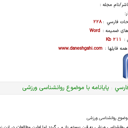
شر/نام مجله :
:
ات فارسي
228
:
های ضمیمه :
Word
:
211 Kb
همه فایلها :
www.daneshgahi.com
ارسي
پایانامه با موضوع روانشناسی ورزشی
:
 موضوع روانشناسی ورزشی