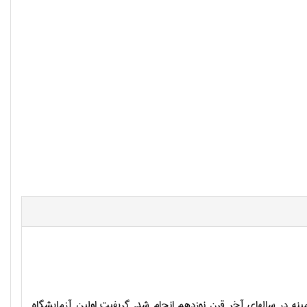
پيدايش علم روانشناسي ورزشي به قرن بيستم باز مي گردد اما اولين مطالعات در اين زمينه در سال‎هاي آخر قرن نوزدهم انجام شد. گريفيت اولين آزمايشگاه