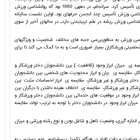
روانشناسي ورزش را, به نام آزمايشگاه پژوهش ورزشي در سال 1925 در دانشگاه ايلينوي تأسيس كرد. سرانجام, در دهه‎ي 1960 بود كه روانشناسي ورزش
گام‎هاي بزرگي را برداشت و زمينه علمي كنوني را فراهم آورد. عنصر نهايي در رشد روانشناسي ورزش تأسيس چند انجمن حرفه‎اي بود. اولين نشست ساليانه
انجمن امريكايي روانشناسي ورزش و فعاليت بدني در سال 1967 برگزار شد. شاخه روانشناسي ورزش ريشه در علم تربيت‎بدني دارد, در سال‎هاي أخير از سوي
 موارد كاربرد ويژة دانش روانشناسي را تشكيل مي‎دهد. روانشناسي ورزش به منظوربررسي جنبه هاي مختلف شخصيت و ويژگيهاي
صيتي ورزشكاران بسيار ضروري است و به ما كمك مي كند تا براي
يسه ي ميزان ابراز وجود (قاطعيت ) بين دانشجويان دختر ورزشكار و
زشكار، مقايسه ي بيان و ابراز محدوديت هاي شخصي بين دانشجويان
 دختر ورزشكار و غير ورزشكار، مقايسه ي ابراز احساسات مثبت بين
زشكار و غير ورزشكار، مقايسه ي اختلاف عقيده داشتن با ديگران بين
ابراز وجود در موقعيت هاي خدماتي بين دانشجويان دختر ورزشكار و
زان ابراز وجود در دانشجويان دختر با توجه به ترتيب تولد، مقايسه
ر اندازه گيري، وضعيت تاهل و شاغل بودن و نوع رشته ورزشي و ميزان
ان صراحت و دقت افراد در هنگام تكميل پرسشنامه، عدم دسترسي به