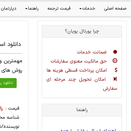
صفحه اصلی
خدمات
قیمت ترجمه
راهنما
دپارتمان 
چرا پورتال پویان؟
دانلود اس
ضمانت خدمات
مهمترین وظ
حق مالکیت معنوی سفارشات
روش های پی
امکان پرداخت قسطی هزینه ها
امکان تحویل چند مرحله ای
سفارش
قیمت :
را
راهنما
شناسه مح
نویسنده/نا