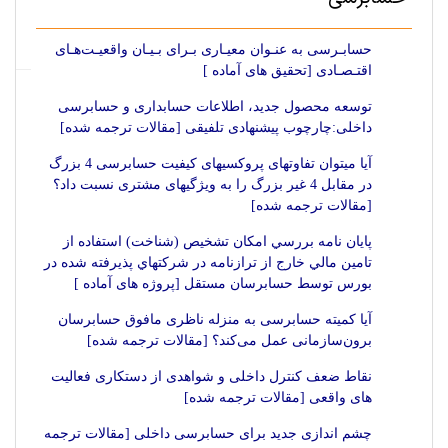
حسابـرسی به عنـوان معیـاری بـرای بـیـان واقعیـت‌هـای
اقتـصـادی [تحقیق های آماده ]
توسعه محصول جدید، اطلاعات حسابداری و حسابرسی
داخلی:چارچوب پیشنهادی تلفیقی [مقالات ترجمه شده]
آیا میتوان تفاوتهای پروکسیهای کیفیت حسابرسی 4 بزرگ
در مقابل 4 غیر بزرگ را به ویژگیهای مشتری نسبت داد؟
[مقالات ترجمه شده]
پایان نامه بررسي امكان تشخيص (شناخت) استفاده از
تامين مالي خارج از ترازنامه در شركتهاي پذيرفته شده در
بورس توسط حسابرسان مستقل [پروژه های آماده ]
آیا کمیته حسابرسی به منزله ناظری مافوق حسابرسان
برون‌سازمانی عمل می‌کند؟ [مقالات ترجمه شده]
نقاط ضعف کنترل داخلی و شواهدی از دستکاری فعالیت
های واقعی [مقالات ترجمه شده]
چشم اندازی جدید برای حسابرسی داخلی [مقالات ترجمه