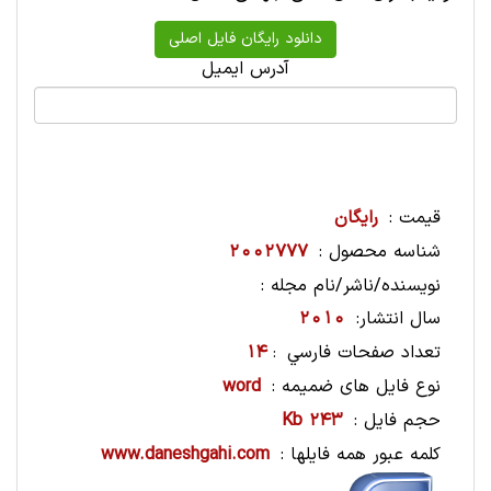
آدرس ایمیل
قیمت :
رایگان
شناسه محصول :
2002777
نویسنده/ناشر/نام مجله :
سال انتشار:
2010
تعداد صفحات فارسي
14
:
نوع فایل های ضمیمه :
word
حجم فایل :
243 Kb
کلمه عبور همه فایلها :
www.daneshgahi.com