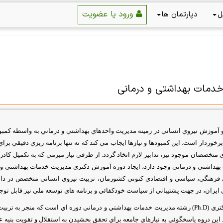
ورود یا عضویت
ل
دپارتمان ها
دمات بهداشتی و درمانی
 آموزش نيروي انساني در زمينه مديريت واحدهاي بهداشتي و درماني به واسطه كمبو
خوردار است. اين كمبودها و نيازها ايجاب مي كند كه نه تنها برنامه ريزي دقيقي برا
ي متخصصان موجود نيز، تدابير لازم اتخاذ گردد. از طرفي نياز مبرمي كه به تكميل
هداشتی و درمانی وجود دارد، ايجاد دوره آموزش دكتري مديريت خدمات بهداشتي و د
ي فرهنگي، سياسي و اقتصادي كنوني كشورمان، تربيت نيروي انساني متخصص در 
ايران، در جهت پشتيباني از سياست خودكفائي و برنامه هاي توسعه ملي نيز قابل توج
تري
(Ph.D)
رشته مديريت خدمات بهداشتي و درماني دوره اي است كه منجر به تربي
د اين دروه پاسخگوئي به نيازهاي جامعه براي تحقق بخشيدن به استقلال و تقويت بنيه