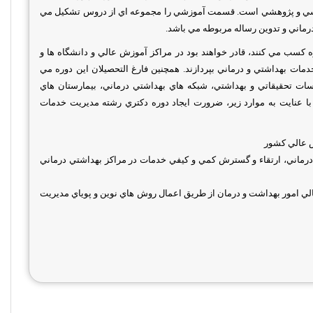
زشي و پژوهشي است. قسمت آموزشي را مجموعه اي از دروس تشكيل مي
اني و تدوين رساله مربوطه مي باشد.
ه كسب مي كنند، قادر خواهند بود در مراكز آموزش عالي و دانشگاه ها و
ات بهداشتي و درماني بپردازند. همچنين فارغ التحصيلان اين دوره مي
ات تحقيقاتي و بهداشتي، شبكه هاي بهداشتي درماني، بيمارستان هاي
ا عنايت به موارد زير، ضرورت ايجاد دوره دكتري رشته مديريت خدمات
ش عالي كشور
 درماني، ارتقاء و گسترش كمي و كيفي خدمات در مراكز بهداشتي درماني
عالي امور بهداشت و درمان از طريق اعمال روش هاي نوين و پوياي مديريت