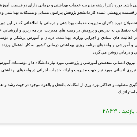
ي باشد
.
دوره دكترا
رشته مديريت خدمات بهداشتي و درماني داراي دو قسمت آمو
در قسمت پژوهشي عمده كار دانشجو پژوهش پيرامون مسايل و مشكلات بهداشتي و درم
تحصيلان دوره دكتراي مديريت خدمات بهداشتي و درماني با اطلاعاتي كه در اين دور
تحقيقاتي به تدريس و پژوهش در زمينه هاي مديريت، برنامه ريزي و ارزشيابي خدم
 در فعاليت هاي ستادي و اجرايي وزارت بهداشت، درمان و آموزش پزشكي و مؤسس
و آموزشي و واحدهاي برنامه ريزي بهداشتي درماني كشور به كار اشتغال ورزند. ب
ي و درماني روشن مي گردد:
ت نيروي انساني متخصص آموزشي و پژوهشي مورد نياز دانشگاه ها و مؤسسات آموز
 نيروي انساني مورد نياز جهت مديريت و ارائه خدمات اجرائي در واحدهاي بهداشتي
رگيري مطلوب و حداكثر بهره وري از امكانات بالفعل و بالقوه موجود در جهت رشد و ت
استراتژيك
بازدید :
2863