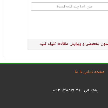
متون تخصصی و ویرایش مقالات کلیک کنید
صفحه تماس با ما
پشتیبانی : 09393887431