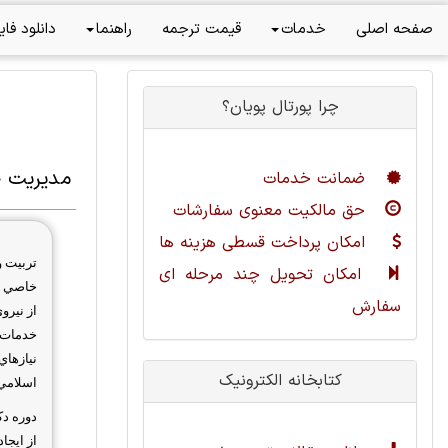
صفحه اصلی
خدمات
قیمت ترجمه
راهنما
دانلود فای
چرا پورتال پویان؟
مدیریت خ
ضمانت خدمات
حق مالکیت معنوی سفارشات
امکان پرداخت قسطی هزینه ها
تربيت و
امکان تحویل چند مرحله ای
خاصي بر
سفارش
از نيرو
خدمات ب
نيازها
کتابخانه الکترونیک
اسلامي 
دوره دك
از ايجا