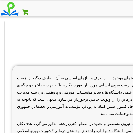
دهاي موجود از يك طرف و نيازهاي اساسي به آن از طرف ديگر، از اهميت
ي تربيت نيروي انساني موردنياز صورت بگيرد، بلكه جهت حداكثر بهره گيري
 كادر علمي دانشگاه ها و ساير مؤسسات آموزشي و پژوهشي در رشته مدیریت
رماني را از اولويت خاصي برخوردار مي سازد، بديهي است كه باتوجه به
داخل كشور، ضمن كمك به پويائي مؤسسات آموزشي و تحقيقاتي جمهوري
يه و حمايت مي باشد
.
ت نيروي متخصص و متعهد در مقطع دكتري رشته مذكور مي گردد هدف كلي
 علمي دانشگاه ها و اداره واحدهاي بهداشتي درماني كشور جمهوري اسلامي