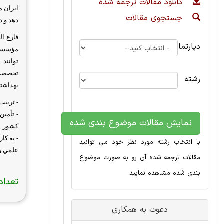
دانلود مقالات ترجمه شده
ايران م
جستجوی مقالات
دهد و 
فارغ ال
دپارتمان
مؤسسات 
توانند
تخصصي 
رشته
بهداشت
- تربي
- تأمين
نمایش مقالات موضوع بندی شده
كشور
- به كا
با انتخاب رشته مورد نظر خود می توانید
علمي و 
مقالات ترجمه شده آن رو به صورت موضوع
بندی شده مشاهده نمایید
تعداد 
دعوت به همکاری