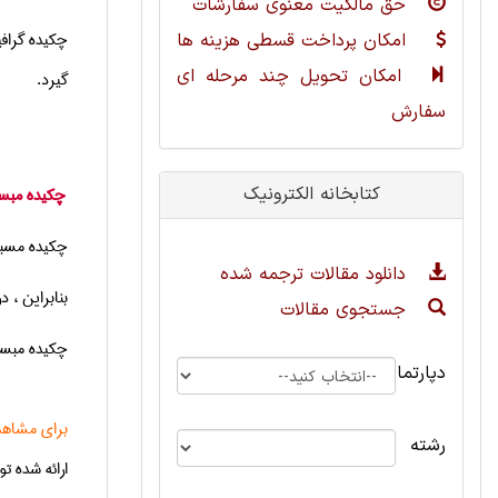
حق مالکیت معنوی سفارشات
چکیده گرافی
امکان پرداخت قسطی هزینه ها
امکان تحویل چند مرحله ای
گیرد
.
سفارش
کتابخانه الکترونیک
چکیده مبسوط چیست؟
چکیده مسبو
دانلود مقالات ترجمه شده
بنابراین ،
جستجوی مقالات
چکیده مبسوط بین ۱ الی ۴ صفحه(به طور کلی ۱تا۲صفحه بت ت
دپارتمان
برای مشاهد
رشته
ارائه شده 