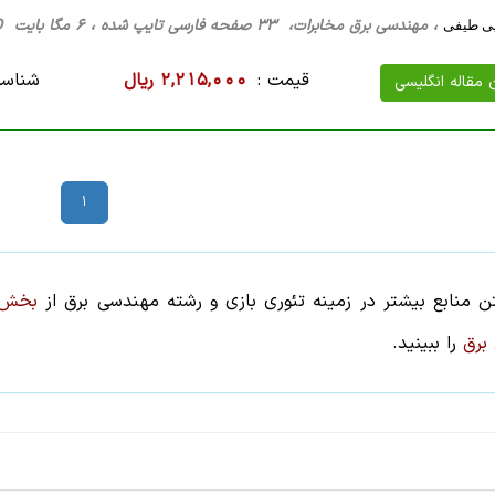
، مهندسی برق مخابرات، 33 صفحه فارسی تایپ شده ، 6 مگا بایت WORD
یی طیفی
قیمت :
2,215,000 ریال
شناسه
ن مقاله انگلیسی
1
تن منابع بیشتر در زمینه
تئوری بازی
و رشته
مهندسی برق
از
بخش 
برق
را ببینید.