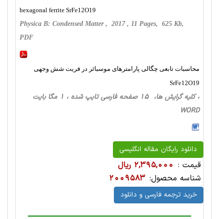
hexagonal ferrite SrFe12O19
Physica B: Condensed Matter , 2017 , 11 Pages, 625 Kb,
PDF
محاسبات تابعی چگالی پارامترهای موسبائر در فریت شش وجهی
SrFe12O19
، کلیه گرایش ها، 15 صفحه فارسی تایپ شده ، 1 مگا بایت
WORD
دانلود رایگان مقاله انگلیسی
قیمت :
2,395,000 ریال
شناسه محصول:
2009583
خرید ترجمه فارسی و دانلود