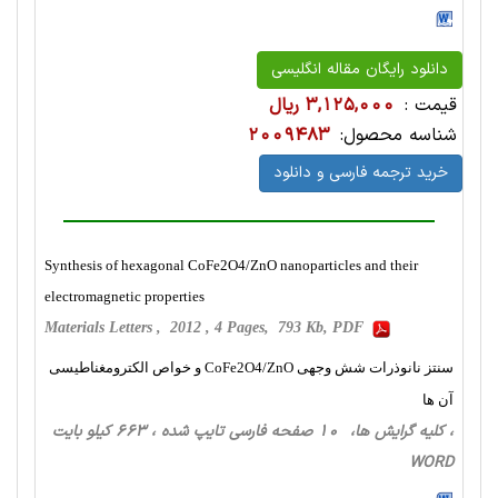
دانلود رایگان مقاله انگلیسی
قیمت :
3,125,000 ریال
شناسه محصول:
2009483
خرید ترجمه فارسی و دانلود
Synthesis of hexagonal CoFe2O4/ZnO nanoparticles and their
electromagnetic properties
Materials Letters , 2012 , 4 Pages, 793 Kb, PDF
سنتز نانوذرات شش وجهی CoFe2O4/ZnO و خواص الکترومغناطیسی
آن ها
، کلیه گرایش ها، 10 صفحه فارسی تایپ شده ، 663 کیلو بایت
WORD