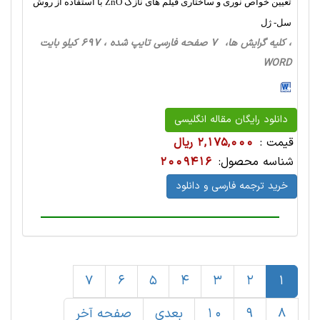
تعیین خواص نوری و ساختاری فیلم های نازک ZnO با استفاده از روش
سل- ژل
، کلیه گرایش ها، 7 صفحه فارسی تایپ شده ، 697 کیلو بایت
WORD
دانلود رایگان مقاله انگلیسی
قیمت :
2,175,000 ریال
شناسه محصول:
2009416
خرید ترجمه فارسی و دانلود
7
6
5
4
3
2
1
8
9
10
بعدی
صفحه آخر