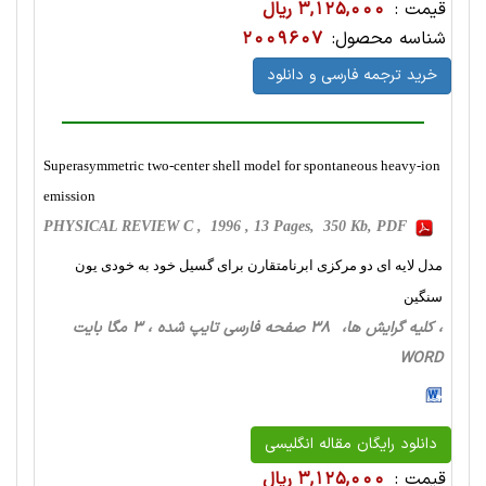
قیمت :
3,125,000 ریال
شناسه محصول:
2009607
خرید ترجمه فارسی و دانلود
Superasymmetric two-center shell model for spontaneous heavy-ion
emission
PHYSICAL REVIEW C , 1996 , 13 Pages, 350 Kb, PDF
مدل لایه ای دو مرکزی ابرنامتقارن برای گسیل خود به خودی یون
سنگین
، کلیه گرایش ها، 38 صفحه فارسی تایپ شده ، 3 مگا بایت
WORD
دانلود رایگان مقاله انگلیسی
قیمت :
3,125,000 ریال