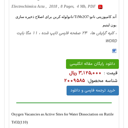
Electrochimica Acta , 2018 , 8 Pages, 4 Mb, PDF
آند کامپوزیتی نانو-TiNb2O7/نانولوله کربن برای اصلاح ذخیره سازی
یون لیتیم
، کلیه گرایش ها، 24 صفحه فارسی تایپ شده ، 11 مگا بایت
WORD
دانلود رایگان مقاله انگلیسی
قیمت :
3,125,000 ریال
شناسه محصول:
2009585
خرید ترجمه فارسی و دانلود
Oxygen Vacancies as Active Sites for Water Dissociation on Rutile
TiO2(110)