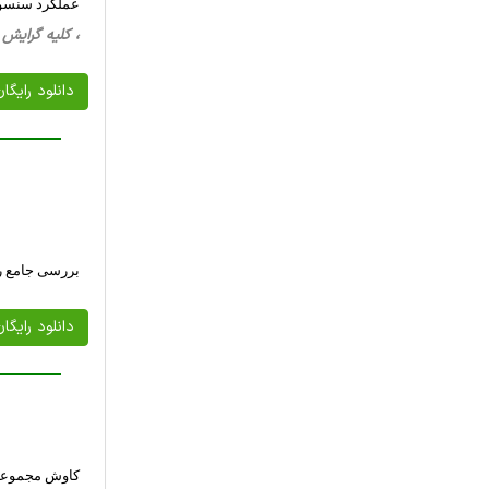
عملکرد سنسورهای agro: ارزیابی بهینگی در پروتکل مسیریابی ET
، کلیه گرایش ها، 15 صفحه فارسی تایپ شده ، 7
دانلود رایگا
بررسی جامع ر
دانلود رایگا
کاوش مجموعه ا