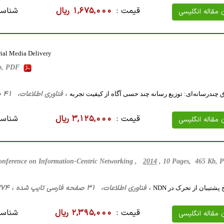
قیمت :
1,675,000 ریال
شناسه
ن مقاله انگلیسی
ial Media Delivery
Mb, PDF
، فناوری اطلاعات، 41 صفحه فارسی تایپ شده ، 2 مگا بایت WORD
اق چندرسانه‌ای: توزیع رسانه چند حسی آگاه از کیفیت تجربه
قیمت :
3,125,000 ریال
شناسه
ن مقاله انگلیسی
Conference on Information-Centric Networking ,
2014
, 10 Pages, 465 Kb,
، فناوری اطلاعات، 31 صفحه فارسی تایپ شده ، 374 کیلو بایت WORD
شتیبان از تحرک در NDN
قیمت :
2,395,000 ریال
شناسه
ن مقاله انگلیسی