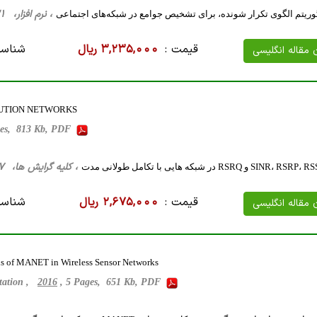
، نرم افزار، 31 صفحه فارسی تایپ شده ، 1 مگا بایت WORD
گوریتم الگوی تکرار شونده، برای تشخیص جوامع در شبکه‌های اجتماعی
قیمت :
3,235,000 ریال
شناسه
ن مقاله انگلیسی
LUTION NETWORKS
ges, 813 Kb, PDF
، کلیه گرایش ها، 17 صفحه فارسی تایپ شده ، 2 مگا بایت WORD
قیمت :
2,675,000 ریال
شناسه
ن مقاله انگلیسی
ols of MANET in Wireless Sensor Networks
ntation ,
2016
, 5 Pages, 651 Kb, PDF