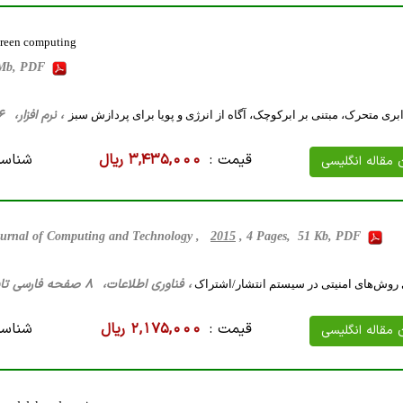
green computing
 Mb, PDF
، نرم افزار، 26 صفحه فارسی تایپ شده ، 913 کیلو بایت WORD
ری متحرک، مبتنی بر ابرکوچک، آگاه از انرژی و پویا برای پردازش سبز
قیمت :
3,435,000 ریال
شناسه
ن مقاله انگلیسی
Journal of Computing and Technology ,
2015
, 4 Pages, 51 Kb, PDF
، فناوری اطلاعات، 8 صفحه فارسی تایپ شده ، 95 کیلو بایت WORD
روش‌های امنیتی در سیستم انتشار/اشتراک
قیمت :
2,175,000 ریال
شناسه
ن مقاله انگلیسی