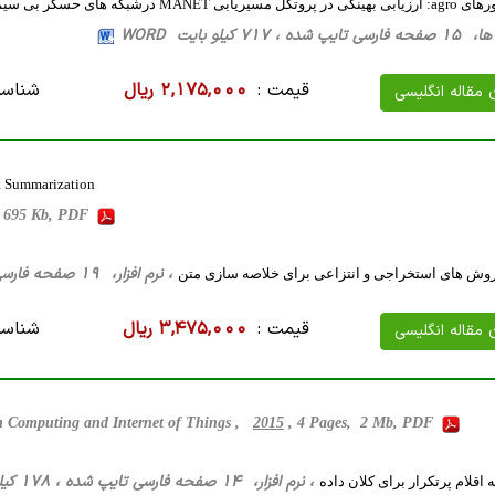
MAN درشبکه های حسگر بی سیم
71 کیلو بایت WORD
قیمت :
2,175,000 ریال
شناسه
ن مقاله انگلیسی
t Summarization
, 695 Kb, PDF
، نرم افزار، 19 صفحه فارسی تایپ شده ، 694 کیلو بایت WORD
وش های استخراجی و انتزاعی برای خلاصه سازی متن
قیمت :
3,475,000 ریال
شناسه
ن مقاله انگلیسی
en Computing and Internet of Things ,
2015
, 4 Pages, 2 Mb, PDF
، نرم افزار، 14 صفحه فارسی تایپ شده ، 178 کیلو بایت WORD
قلام پرتکرار برای کلان داده